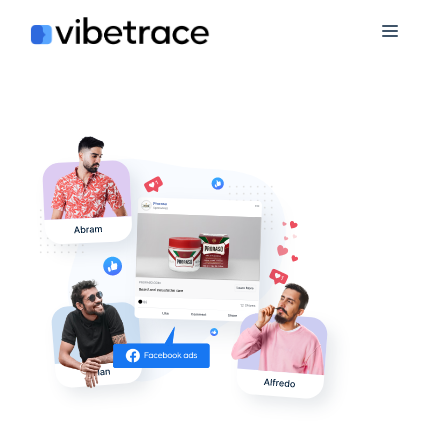
コ
メ
ン
テ
ニ
ン
ツ
に
ュ
ス
キ
ー
ッ
プ