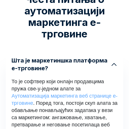
аутоматизацији
маркетинга е-
трговине
Шта је маркетиншка платформа
е-трговине?
То је софтвер који онлајн продавцима
пружа све-у-једном алате за
Аутоматизација маркетинга веб странице е-
трговине
. Поред тога, постоји скуп алата за
обављање понављајућих задатака у вези
са маркетингом: ангажовање, хватање,
претварање и неговање посетилаца веб