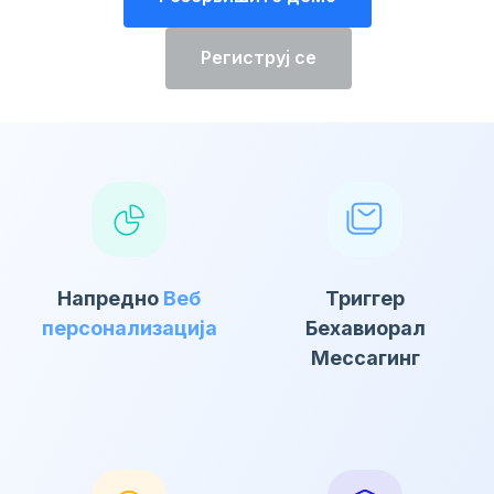
Региструј се
Напредно
Веб
Триггер
персонализација
Бехавиорал
Мессагинг