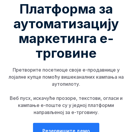
Платформа за
аутоматизацију
маркетинга е-
трговине
Претворите посетиоце своје е-продавнице у
лојалне купце помоћу вишеканалних кампања на
аутопилоту.
Веб пусх, искачуће прозоре, текстови, огласи и
кампање е-поште су у једној платформи
направљеној за е-трговину.
Резервишите демо