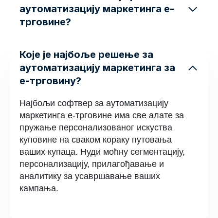
аутоматизацију маркетинга е-
трговине?
Које је најбоље решење за
аутоматизацију маркетинга за
е-трговину?
Најбољи софтвер за аутоматизацију
маркетинга е-трговине има све алате за
пружање персонализованог искуства
куповине на сваком кораку путовања
ваших купаца. Нуди моћну сегментацију,
персонализацију, прилагођавање и
аналитику за усавршавање ваших
кампања.