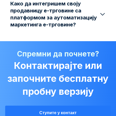
Како да интегришем своју
продавницу е-трговине са
платформом за аутоматизацију
маркетинга е-трговине?
Спремни да почнете?
Контактирајте или
започните бесплатну
пробну верзију
Ступите у контакт