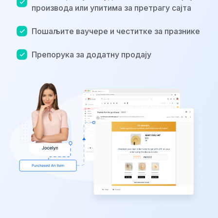
производа или упитима за претрагу сајта
Пошаљите ваучере и честитке за празнике
Препорука за додатну продају