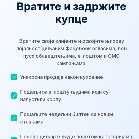
Вратите и задржите
купце
Вратите своје клијенте и освојите њихову
лојалност циљаним Фацебоок огласима, веб
пусх обавештењима, е-поштом и СМС
кампањама.
Унакрсна продаја након куповине
Пошаљите е-пошту људима који су
напустили корпу
Пошаљите недељни билтен са новим
ставкама
Поново циљајте људе посетом категоријама