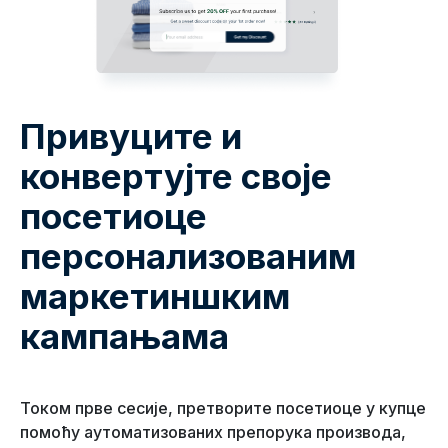
Привуците и
конвертујте своје
посетиоце
персонализованим
маркетиншким
кампањама
Током прве сесије, претворите посетиоце у купце
помоћу аутоматизованих препорука производа,