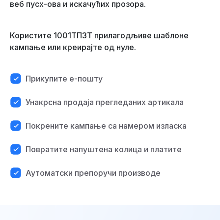
веб пусх-ова и искачућих прозора.
Користите 1001ТП3Т прилагодљиве шаблоне
кампање или креирајте од нуле.
Прикупите е-пошту
Унакрсна продаја прегледаних артикала
Покрените кампање са намером изласка
Повратите напуштена колица и платите
Аутоматски препоручи производе