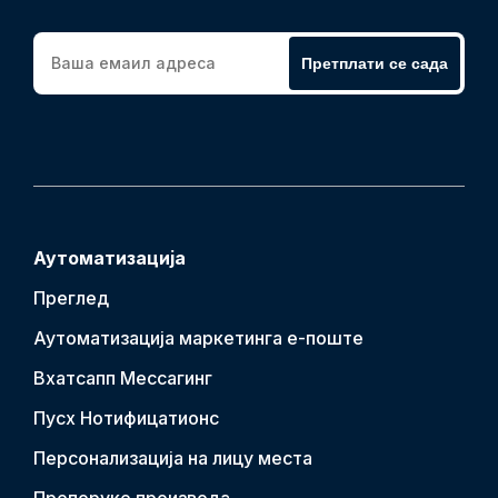
Претплати се сада
Аутоматизација
Преглед
Аутоматизација маркетинга е-поште
Вхатсапп Мессагинг
Пусх Нотифицатион
с
Персонализација на лицу места