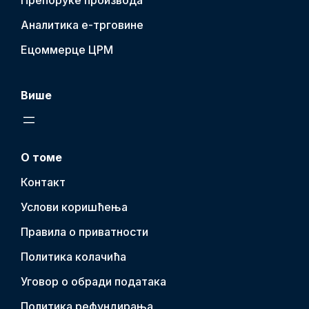
Препоруке производа
Аналитика е-трговине
Ецоммерце ЦРМ
Више
О томе
Контакт
Услови коришћења
Правила о приватности
Политика колачића
Уговор о обради података
Политика рефундирања