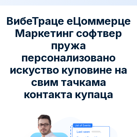
ВибеТраце еЦоммерце
Маркетинг софтвер
пружа
персонализовано
искуство куповине на
свим тачкама
контакта купаца