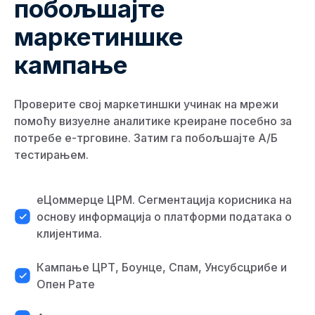
побољшајте
маркетиншке
кампање
Проверите свој маркетиншки учинак на мрежи
помоћу визуелне аналитике креиране посебно за
потребе е-трговине. Затим га побољшајте А/Б
тестирањем.
еЦоммерце ЦРМ. Сегментација корисника на
основу информација о платформи података о
клијентима.
Кампање ЦРТ, Боунце, Спам, Унсубсцрибе и
Опен Рате