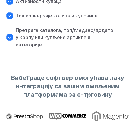
Активности купаца
Ток конверзије колица и куповине
Претрага каталога, топ/гледано/додато
у корпу или купљене артикле и
категорије
ВибеТраце софтвер омогућава лаку
интеграцију са вашим омиљеним
платформама за е-трговину