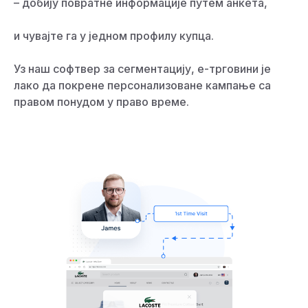
– добију повратне информације путем анкета,
и чувајте га у једном профилу купца.
Уз наш софтвер за сегментацију, е-трговини је
лако да покрене персонализоване кампање са
правом понудом у право време.