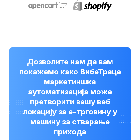
Дозволите нам да вам
покажемо како ВибеТраце
маркетиншка
аутоматизација може
претворити вашу веб
локацију за е-трговину у
машину за стварање
прихода