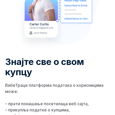
Знајте све о свом
купцу
ВибеТраце платформа података о корисницима
може:
– прати понашање посетилаца веб сајта,
– прикупља податке о купцима,