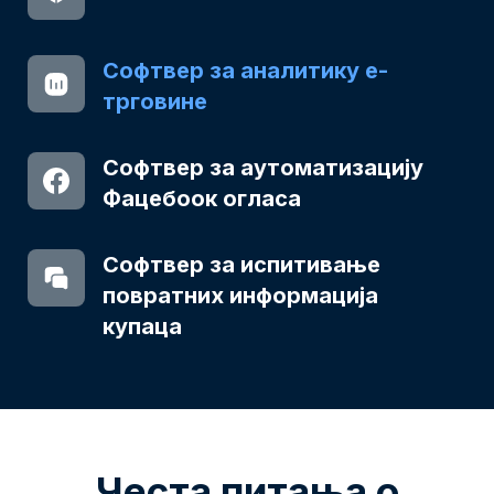
Софтвер за аналитику е-
трговине
Софтвер за аутоматизацију
Фацебоок огласа
Софтвер за испитивање
повратних информација
купаца
Честа питања о