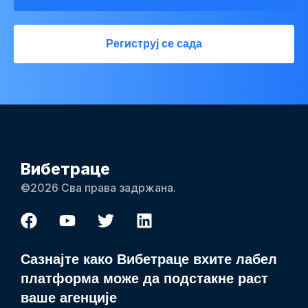
Региструј се сада
Вибетраце
©2026 Сва права задржана.
Сазнајте како Вибетраце вхите лабел
платформа може да подстакне раст
ваше агенције