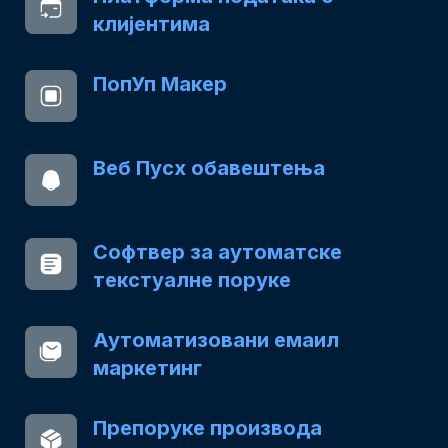
клијентима
ПопУп Макер
Веб Пусх обавештења
Софтвер за аутоматске
текстуалне поруке
Аутоматизовани емаил
маркетинг
Препоруке производа