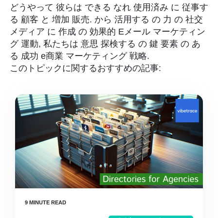
どうやって
彼らは
できる
なれ
使用済み
に
従事す
る
顧客
と
増加
販売
.
から
活用する
の
力
の
社交
メディア
に
作成
の
効果的
Eメール
マーケティン
グ
運動
,
私たちは
意思
探検する
の
鍵
要素
の
あ
る
成功
e
商業
マーケティング
戦略
.
このトピックに関するおすすめの記事: