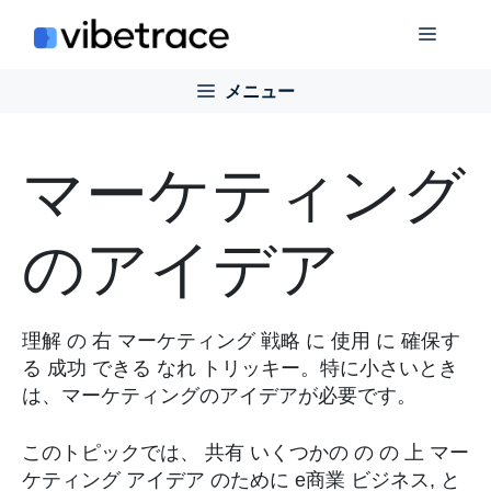
コ
メ
ン
テ
メニュー
ニ
ン
ツ
に
ュ
マーケティング
ス
キ
ー
ッ
のアイデア
プ
理解
の
右
マーケティング
戦略
に
使用
に
確保す
る
成功
できる
なれ
トリッキー
。特に小さいとき
は、マーケティングのアイデアが必要です。
このトピックでは、
共有
いくつかの
の
の
上
マー
ケティング
アイデア
のために
e
商業
ビジネス
,
と