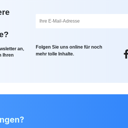
ere
te?
Folgen Sie uns online für noch
sletter an,
mehr tolle Inhalte.
n Ihren
angen?