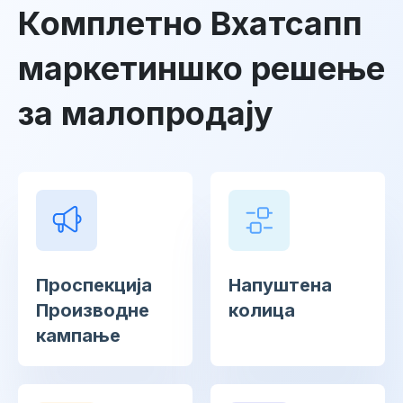
Комплетно Вхатсапп
маркетиншко решење
за малопродају
Проспекција
Напуштена
Производне
колица
кампање