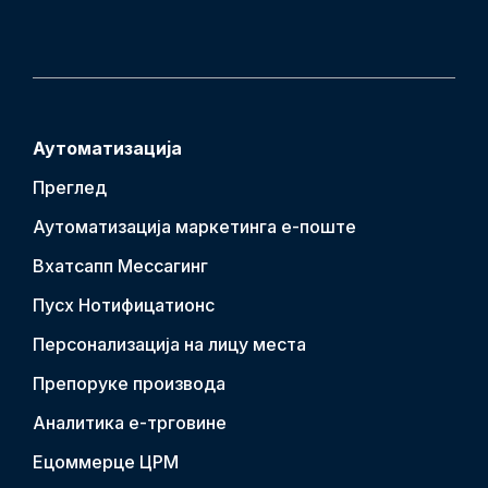
Аутоматизација
Преглед
Аутоматизација маркетинга е-поште
Вхатсапп Мессагинг
Пусх Нотифицатион
с
Персонализација на лицу места
Препоруке производа
Аналитика е-трговине
Ецоммерце ЦРМ