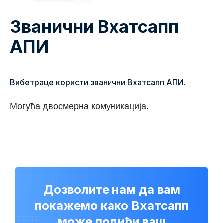
Званични Вхатсапп
АПИ
Вибетраце користи званични Вхатсапп АПИ.
Могућа двосмерна комуникација.
Дозволите нам да вам
покажемо како Вхатсапп
може подићи ваш