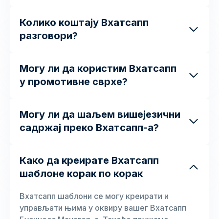
Колико коштају Вхатсапп
разговори?
Могу ли да користим Вхатсапп
у промотивне сврхе?
Могу ли да шаљем вишејезични
садржај преко Вхатсапп-а?
Како да креирате Вхатсапп
шаблоне корак по корак
Вхатсапп шаблони се могу креирати и
управљати њима у оквиру вашег Вхатсапп