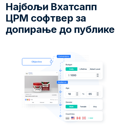
Најбољи Вхатсапп
ЦРМ софтвер за
допирање до публике