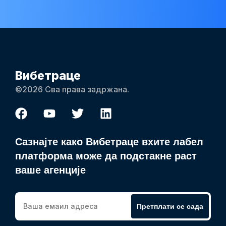
Вибетраце
©2026 Сва права задржана.
Сазнајте како Вибетраце вхите лабел
платформа може да подстакне раст
ваше агенције
Претплати се сада