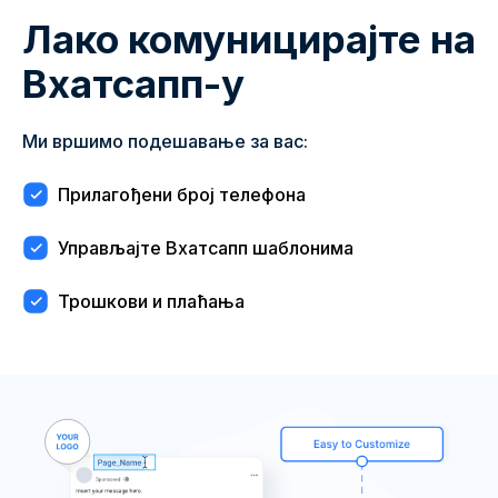
Лако комуницирајте на
Вхатсапп-у
Ми вршимо подешавање за вас:
Прилагођени број телефона
Управљајте Вхатсапп шаблонима
Трошкови и плаћања