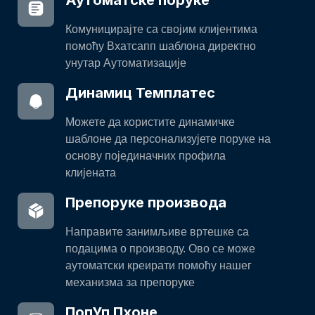
Аутоматске поруке
Комуницирајте са својим клијентима
помоћу Вхатсапп шаблона директно
унутар Аутоматизације
Динамиц Темплатес
Можете да користите динамичке
шаблоне да персонализујете поруке на
основу појединачних профила
клијената
Препоруке производа
Направите занимљиве вртешке са
подацима о производу. Ово се може
аутоматски креирати помоћу нашег
механизма за препоруке
ПопУп Пхоне