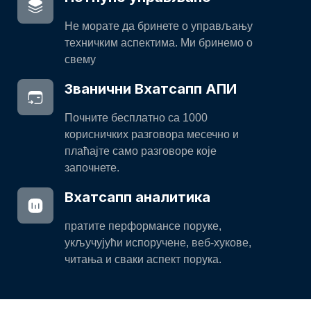
Не морате да бринете о управљању
техничким аспектима. Ми бринемо о
свему
Званични Вхатсапп АПИ
Почните бесплатно са 1000
корисничких разговора месечно и
плаћајте само разговоре које
започнете.
Вхатсапп аналитика
пратите перформансе поруке,
укључујући испоручене, веб-хукове,
читања и сваки аспект порука.