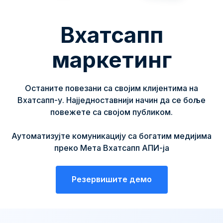
Вхатсапп
маркетинг
Останите повезани са својим клијентима на
Вхатсапп-у. Најједноставнији начин да се боље
повежете са својом публиком.
Аутоматизујте комуникацију са богатим медијима
преко Мета Вхатсапп АПИ-ја
Резервишите демо