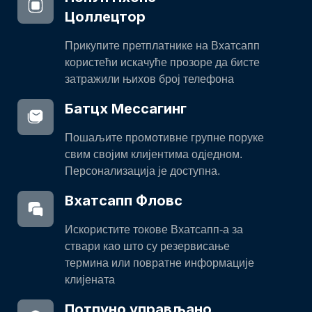
Цоллецтор
Прикупите претплатнике на Вхатсапп
користећи искачуће прозоре да бисте
затражили њихов број телефона
Батцх Мессагинг
Пошаљите промотивне групне поруке
свим својим клијентима одједном.
Персонализација је доступна.
Вхатсапп Фловс
Искористите токове Вхатсапп-а за
ствари као што су резервисање
термина или повратне информације
клијената
Потпуно управљано