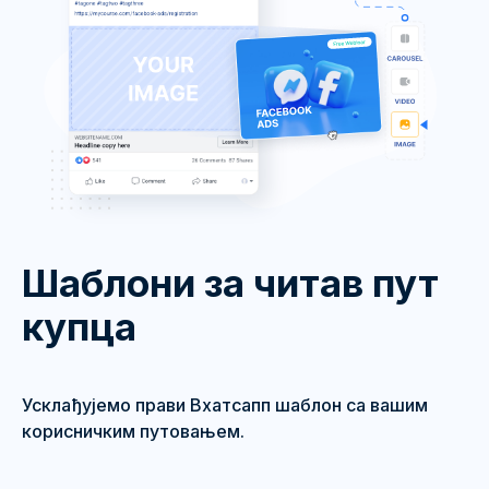
Шаблони за читав пут
купца
Усклађујемо прави Вхатсапп шаблон са вашим
корисничким путовањем.