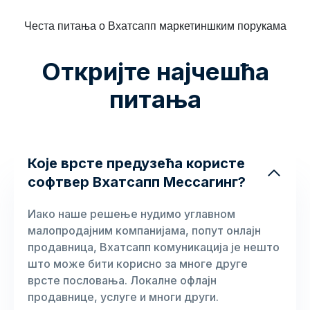
Честа питања о Вхатсапп маркетиншким порукама
Откријте најчешћа
питања
Које врсте предузећа користе
софтвер Вхатсапп Мессагинг?
Иако наше решење нудимо углавном
малопродајним компанијама, попут онлајн
продавница, Вхатсапп комуникација је нешто
што може бити корисно за многе друге
врсте пословања. Локалне офлајн
продавнице, услуге и многи други.