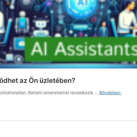
ködhet az Ön üzletében?
Mi
pótolhatatlan. Beható ismeretekkel rendelkezik …
Bővebben:
az
az
AI-
asszisz
és
hogyan