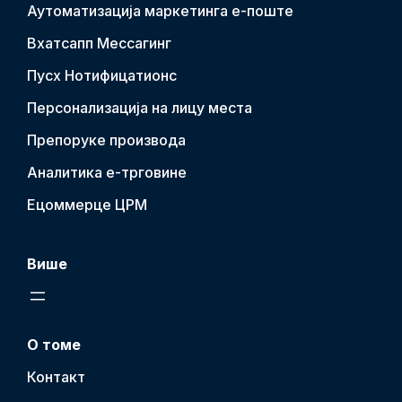
Аутоматизација маркетинга е-поште
Вхатсапп Мессагинг
Пусх Нотифицатион
с
Персонализација на лицу места
Препоруке производа
Аналитика е-трговине
Ецоммерце ЦРМ
Више
О томе
Контакт