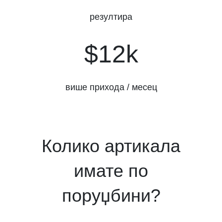
резултира
$12k
$12k
више прихода / месец
Колико артикала
имате по
поруџбини?