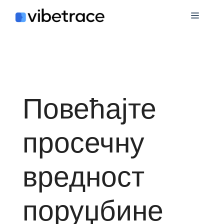
Пређи
Мени
на
садржај
Повећајте
просечну
вредност
поруџбине