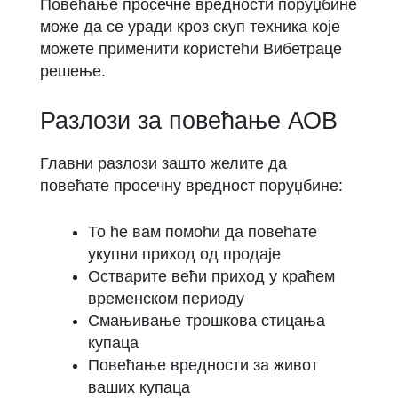
Повећање просечне вредности поруџбине
може да се уради кроз скуп техника које
можете применити користећи Вибетраце
решење.
Разлози за повећање АОВ
Главни разлози зашто желите да
повећате просечну вредност поруџбине:
То ће вам помоћи да повећате
укупни приход од продаје
Остварите већи приход у краћем
временском периоду
Смањивање трошкова стицања
купаца
Повећање вредности за живот
ваших купаца