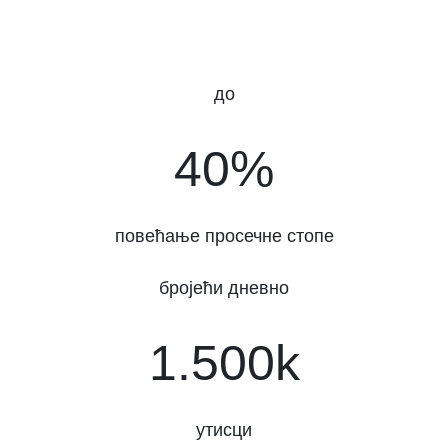
до
40%
40%
повећање просечне стопе
бројећи дневно
1500k
1.500k
утисци