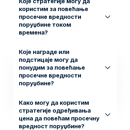
Које стратегије могу да
користим за повећање
просечне вредности
поруџбине током
времена?
Које награде или
подстицаје могу да
понудим за повећање
просечне вредности
поруџбине?
Како могу да користим
стратегије одређивања
цена да повећам просечну
вредност поруџбине?