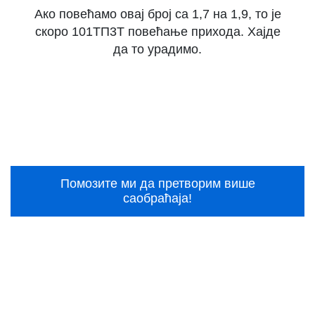
Ако повећамо овај број са 1,7 на 1,9, то је
скоро 101ТП3Т повећање прихода. Хајде
да то урадимо.
Помозите ми да претворим више
саобраћаја!