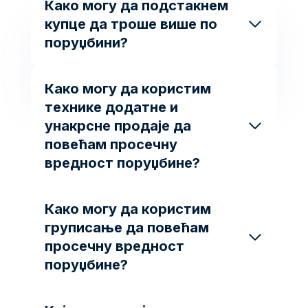
Како могу да подстакнем
купце да троше више по
поруџбини?
Како могу да користим
технике додатне и
унакрсне продаје да
повећам просечну
вредност поруџбине?
Како могу да користим
груписање да повећам
просечну вредност
поруџбине?