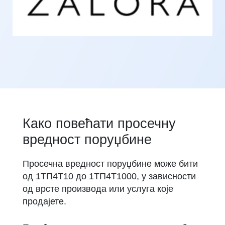
Како повећати просечну
вредност поруџбине
Просечна вредност поруџбине може бити
од 1ТП4Т10 до 1ТП4Т1000, у зависности
од врсте производа или услуга које
продајете.