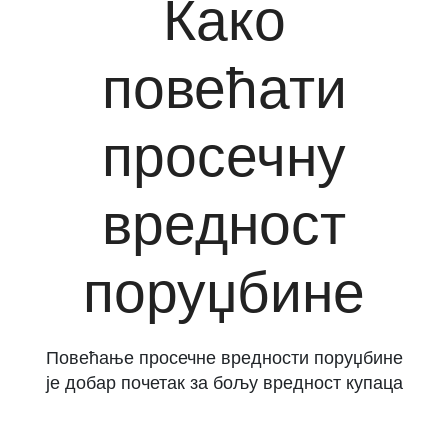
Како
повећати
просечну
вредност
поруџбине
Повећање просечне вредности поруџбине
је добар почетак за бољу вредност купаца