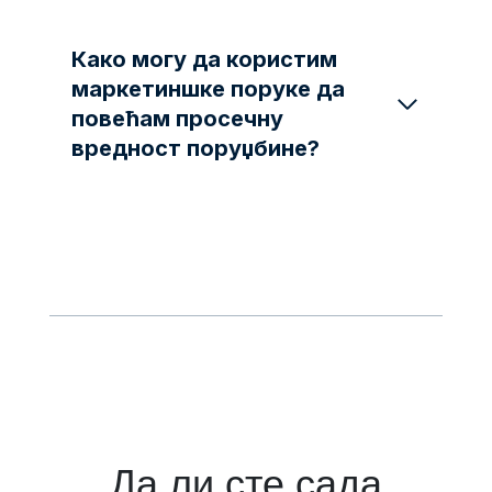
Како могу да користим
маркетиншке поруке да
повећам просечну
вредност поруџбине?
Да ли сте сада