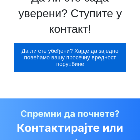
уверени? Ступите у
контакт!
Да ли сте убеђени? Хајде да заједно
повећамо вашу просечну вредност
поруџбине
Спремни да почнете?
Контактирајте или