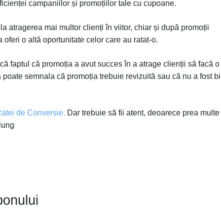
icienței campaniilor și promoțiilor tale cu cupoane.
 atragerea mai multor clienți în viitor, chiar și după promoții
 oferi o altă oportunitate celor care au ratat-o.
că faptul că promoția a avut succes în a atrage clienții să facă o
tă poate semnala că promoția trebuie revizuită sau că nu a fost b
Ratei de Conversie.
Dar trebuie să fii atent, deoarece prea multe
 lung
ponului