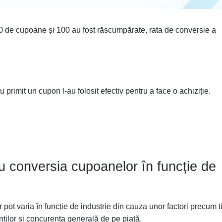
0 de cupoane și 100 au fost răscumpărate, rata de conversie a
primit un cupon l-au folosit efectiv pentru a face o achiziție.
ru conversia cupoanelor în funcție de
 pot varia în funcție de industrie din cauza unor factori precum t
nților și concurența generală de pe piață.