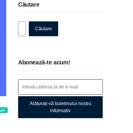
Căutare
Caută
Căutare
Abonează-te acum!
Alăturați-vă buletinului nostru
uri
informativ