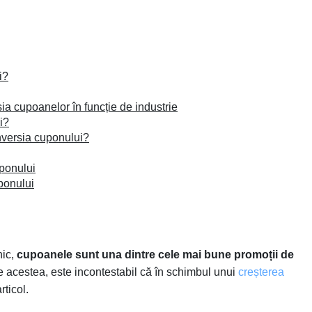
i?
sia cupoanelor în funcție de industrie
i?
onversia cuponului?
ponului
ponului
nic,
cupoanele sunt una dintre cele mai bune promoții de
e acestea, este incontestabil că în schimbul unui
creșterea
rticol.