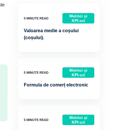
ste
Metrici și
KPI-uri
Valoarea medie a coșului
.
(coșului).
Metrici și
KPI-uri
Formula de comerț electronic
Metrici și
KPI-uri