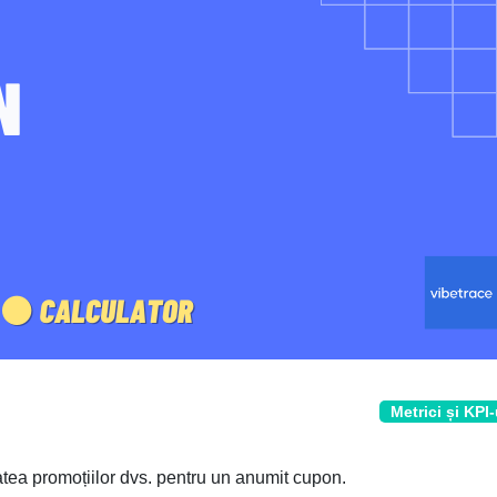
Metrici și KPI-
atea promoțiilor dvs. pentru un anumit cupon.