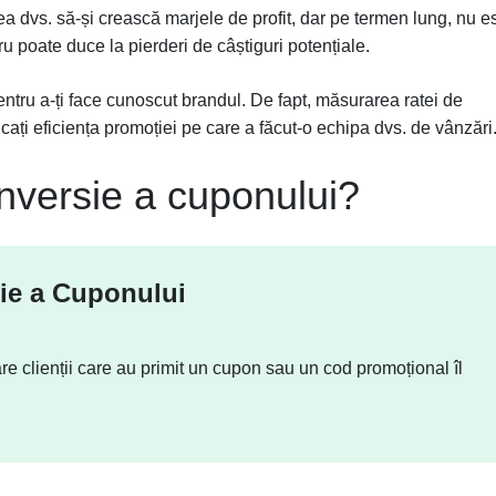
ea dvs. să-și crească marjele de profit, dar pe termen lung, nu e
u poate duce la pierderi de câștiguri potențiale.
ntru a-ți face cunoscut brandul. De fapt, măsurarea ratei de
cați eficiența promoției pe care a făcut-o echipa dvs. de vânzări
nversie a cuponului?
sie a Cuponului
re clienții care au primit un cupon sau un cod promoțional îl