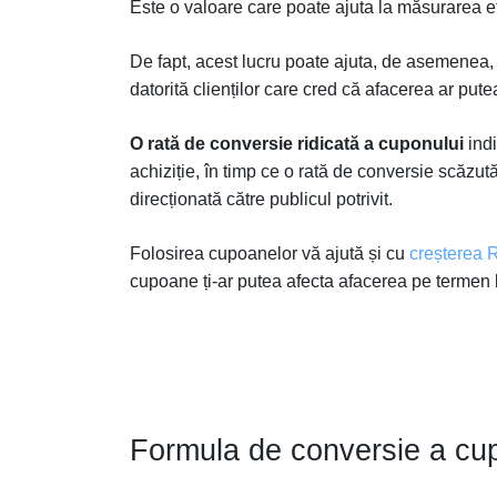
Este o valoare care poate ajuta la măsurarea ef
De fapt, acest lucru poate ajuta, de asemenea, la
datorită clienților care cred că afacerea ar putea
O rată de conversie ridicată a cuponului
indi
achiziție, în timp ce o rată de conversie scăzu
direcționată către publicul potrivit.
Folosirea cupoanelor vă ajută și cu
creșterea 
cupoane ți-ar putea afecta afacerea pe termen
Formula de conversie a cu