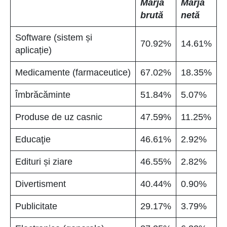
Marja
Marja
brută
netă
Software (sistem și
70.92%
14.61%
aplicație)
Medicamente (farmaceutice)
67.02%
18.35%
Îmbrăcăminte
51.84%
5.07%
Produse de uz casnic
47.59%
11.25%
Educaţie
46.61%
2.92%
Edituri și ziare
46.55%
2.82%
Divertisment
40.44%
0.90%
Publicitate
29.17%
3.79%