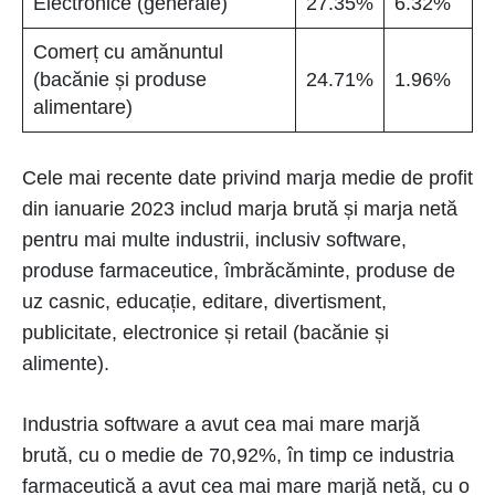
Electronice (generale)
27.35%
6.32%
Comerț cu amănuntul
(bacănie și produse
24.71%
1.96%
alimentare)
Cele mai recente date privind marja medie de profit
din ianuarie 2023 includ marja brută și marja netă
pentru mai multe industrii, inclusiv software,
produse farmaceutice, îmbrăcăminte, produse de
uz casnic, educație, editare, divertisment,
publicitate, electronice și retail (bacănie și
alimente).
Industria software a avut cea mai mare marjă
brută, cu o medie de 70,92%, în timp ce industria
farmaceutică a avut cea mai mare marjă netă, cu o