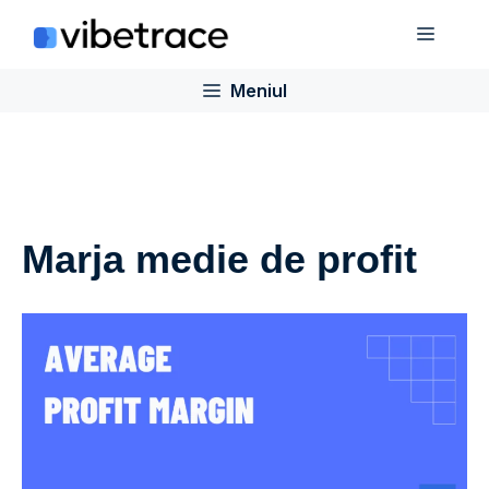
Sari
Meniu
la
conținut
Meniul
Marja medie de profit