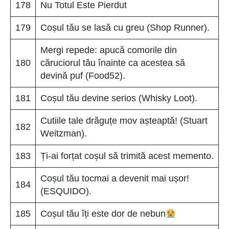
178
Nu Totul Este Pierdut
179
Coșul tău se lasă cu greu (Shop Runner).
Mergi repede: apucă comorile din
180
căruciorul tău înainte ca acestea să
devină puf (Food52).
181
Coșul tău devine serios (Whisky Loot).
Cutiile tale drăguțe mov așteaptă! (Stuart
182
Weitzman).
183
Ți-ai forțat coșul să trimită acest memento.
Coșul tău tocmai a devenit mai ușor!
184
(ESQUIDO).
185
Coșul tău îți este dor de nebun