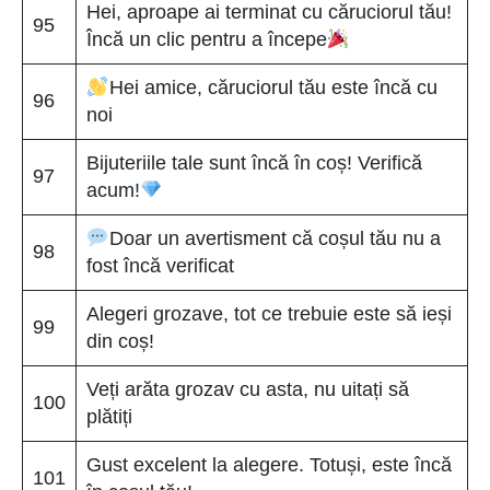
Hei, aproape ai terminat cu căruciorul tău!
95
Încă un clic pentru a începe
Hei amice, căruciorul tău este încă cu
96
noi
Bijuteriile tale sunt încă în coș! Verifică
97
acum!
Doar un avertisment că coșul tău nu a
98
fost încă verificat
Alegeri grozave, tot ce trebuie este să ieși
99
din coș!
Veți arăta grozav cu asta, nu uitați să
100
plătiți
Gust excelent la alegere. Totuși, este încă
101