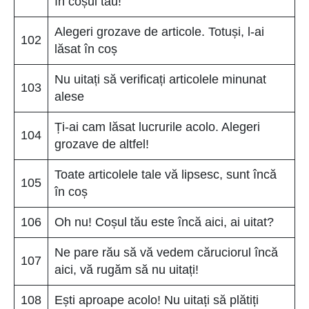
în coșul tău!
Alegeri grozave de articole. Totuși, l-ai
102
lăsat în coș
Nu uitați să verificați articolele minunat
103
alese
Ți-ai cam lăsat lucrurile acolo. Alegeri
104
grozave de altfel!
Toate articolele tale vă lipsesc, sunt încă
105
în coș
106
Oh nu! Coșul tău este încă aici, ai uitat?
Ne pare rău să vă vedem căruciorul încă
107
aici, vă rugăm să nu uitați!
108
Ești aproape acolo! Nu uitați să plătiți