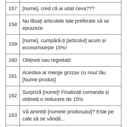
157
[nume], cred că ai uitat ceva???
Nu lăsați articolele tale preferate să se
158
epuizeze
[nume], cumpără-ți [articolul] acum și
159
economisește 15%!
160
Obțineți sau regretați!
Acestea ar merge grozav cu noul tău
161
[Nume produs]
Surpriză [nume]! Finalizați comanda și
162
obțineți o reducere de 15%
Vă amintiți [numele produsului]? Este pe
163
cale să se vândă...