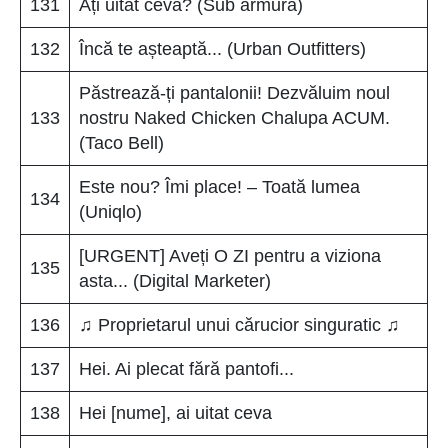
131
Ați uitat ceva? (Sub armură)
132
Încă te așteaptă... (Urban Outfitters)
Păstrează-ți pantalonii! Dezvăluim noul
133
nostru Naked Chicken Chalupa ACUM.
(Taco Bell)
Este nou? Îmi place! – Toată lumea
134
(Uniqlo)
[URGENT] Aveți O ZI pentru a viziona
135
asta... (Digital Marketer)
136
♫ Proprietarul unui cărucior singuratic ♫
137
Hei. Ai plecat fără pantofi...
138
Hei [nume], ai uitat ceva