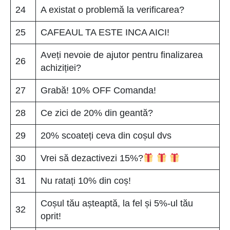
24
A existat o problemă la verificarea?
25
CAFEAUL TA ESTE INCA AICI!
Aveți nevoie de ajutor pentru finalizarea
26
achiziției?
27
Grabă! 10% OFF Comanda!
28
Ce zici de 20% din geantă?
29
20% scoateți ceva din coșul dvs
30
Vrei să dezactivezi 15%?
31
Nu ratați 10% din coș!
Coșul tău așteaptă, la fel și 5%-ul tău
32
oprit!