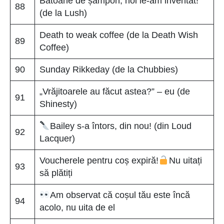
Batoane de șampon, noi le-am inventat!
88
(de la Lush)
Death to weak coffee (de la Death Wish
89
Coffee)
90
Sunday Rikkeday (de la Chubbies)
„Vrăjitoarele au făcut astea?” – eu (de
91
Shinesty)
Bailey s-a întors, din nou! (din Loud
92
Lacquer)
Voucherele pentru coș expiră!
Nu uitați
93
să plătiți
Am observat că coșul tău este încă
94
acolo, nu uita de el