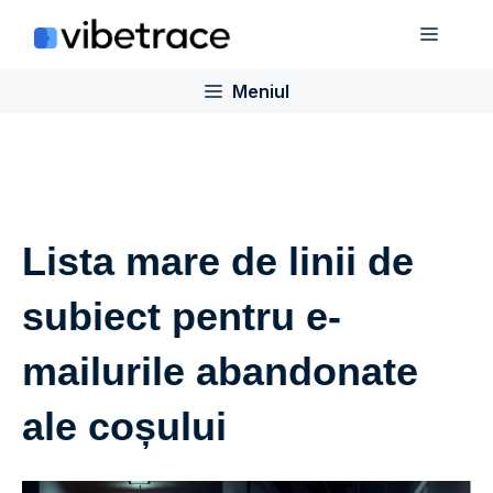
Sari
Meniu
la
conținut
Meniul
Lista mare de linii de
subiect pentru e-
mailurile abandonate
ale coșului