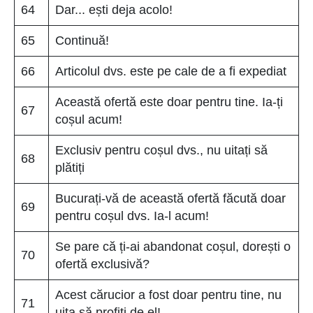
64
Dar... ești deja acolo!
65
Continuă!
66
Articolul dvs. este pe cale de a fi expediat
Această ofertă este doar pentru tine. Ia-ți
67
coșul acum!
Exclusiv pentru coșul dvs., nu uitați să
68
plătiți
Bucurați-vă de această ofertă făcută doar
69
pentru coșul dvs. Ia-l acum!
Se pare că ți-ai abandonat coșul, dorești o
70
ofertă exclusivă?
Acest cărucior a fost doar pentru tine, nu
71
uita să profiti de el!