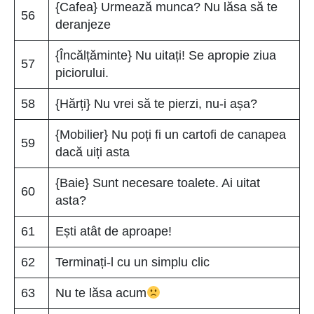
{Cafea} Urmează munca? Nu lăsa să te
56
deranjeze
{Încălțăminte} Nu uitați! Se apropie ziua
57
piciorului.
58
{Hărți} Nu vrei să te pierzi, nu-i așa?
{Mobilier} Nu poți fi un cartofi de canapea
59
dacă uiți asta
{Baie} Sunt necesare toalete. Ai uitat
60
asta?
61
Ești atât de aproape!
62
Terminați-l cu un simplu clic
63
Nu te lăsa acum