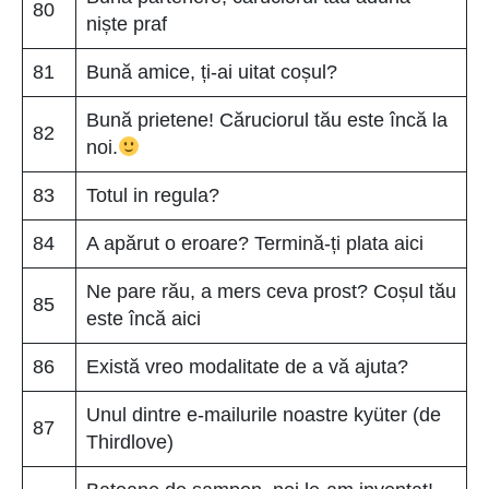
80
niște praf
81
Bună amice, ți-ai uitat coșul?
Bună prietene! Căruciorul tău este încă la
82
noi.
83
Totul in regula?
84
A apărut o eroare? Termină-ți plata aici
Ne pare rău, a mers ceva prost? Coșul tău
85
este încă aici
86
Există vreo modalitate de a vă ajuta?
Unul dintre e-mailurile noastre kyüter (de
87
Thirdlove)