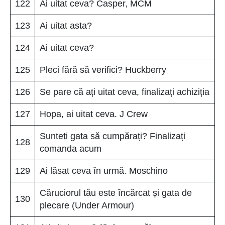
122
Ai uitat ceva? Casper, MCM
123
Ai uitat asta?
124
Ai uitat ceva?
125
Pleci fără să verifici? Huckberry
126
Se pare că ați uitat ceva, finalizați achiziția
127
Hopa, ai uitat ceva. J Crew
Sunteți gata să cumpărați? Finalizați
128
comanda acum
129
Ai lăsat ceva în urmă. Moschino
Căruciorul tău este încărcat și gata de
130
plecare (Under Armour)