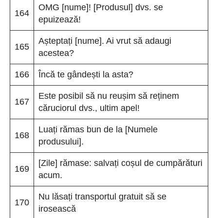
OMG [nume]! [Produsul] dvs. se
164
epuizează!
Așteptați [nume]. Ai vrut să adaugi
165
acestea?
166
Încă te gândești la asta?
Este posibil să nu reușim să reținem
167
căruciorul dvs., ultim apel!
Luați rămas bun de la [Numele
168
produsului].
[Zile] rămase: salvați coșul de cumpărături
169
acum.
Nu lăsați transportul gratuit să se
170
irosească