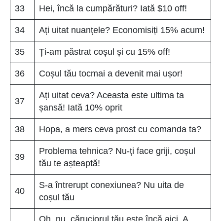
33
Hei, încă la cumpărături? Iată $10 off!
34
Ați uitat nuanțele? Economisiți 15% acum!
35
Ți-am păstrat coșul și cu 15% off!
36
Coșul tău tocmai a devenit mai ușor!
Ați uitat ceva? Aceasta este ultima ta
37
șansă! Iată 10% oprit
38
Hopa, a mers ceva prost cu comanda ta?
Problema tehnica? Nu-ți face griji, coșul
39
tău te așteaptă!
S-a întrerupt conexiunea? Nu uita de
40
coșul tău
Oh, nu, căruciorul tău este încă aici. A