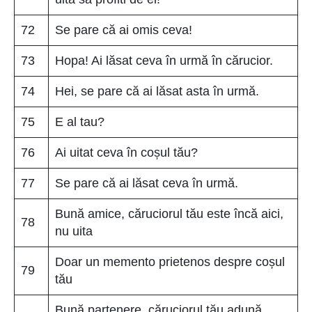
72
Se pare că ai omis ceva!
73
Hopa! Ai lăsat ceva în urmă în cărucior.
74
Hei, se pare că ai lăsat asta în urmă.
75
E al tau?
76
Ai uitat ceva în coșul tău?
77
Se pare că ai lăsat ceva în urmă.
Bună amice, căruciorul tău este încă aici,
78
nu uita
Doar un memento prietenos despre coșul
79
tău
Bună partenere, căruciorul tău adună