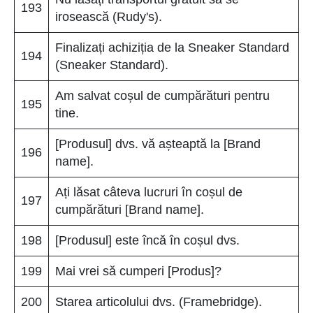
193
irosească (Rudy's).
Finalizați achiziția de la Sneaker Standard
194
(Sneaker Standard).
Am salvat coșul de cumpărături pentru
195
tine.
[Produsul] dvs. vă așteaptă la [Brand
196
name].
Ați lăsat câteva lucruri în coșul de
197
cumpărături [Brand name].
198
[Produsul] este încă în coșul dvs.
199
Mai vrei să cumperi [Produs]?
200
Starea articolului dvs. (Framebridge).