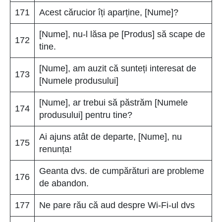
171
Acest cărucior îți aparține, [Nume]?
[Nume], nu-l lăsa pe [Produs] să scape de
172
tine.
[Nume], am auzit că sunteți interesat de
173
[Numele produsului]
[Nume], ar trebui să păstrăm [Numele
174
produsului] pentru tine?
Ai ajuns atât de departe, [Nume], nu
175
renunța!
Geanta dvs. de cumpărături are probleme
176
de abandon.
177
Ne pare rău că aud despre Wi-Fi-ul dvs