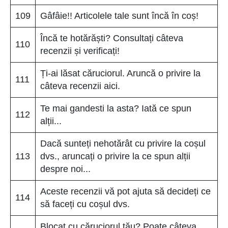
109
Gâfâie!! Articolele tale sunt încă în coș!
Încă te hotărăști? Consultați câteva
110
recenzii și verificați!
Ți-ai lăsat căruciorul. Aruncă o privire la
111
câteva recenzii aici.
Te mai gandesti la asta? Iată ce spun
112
alții...
Dacă sunteți nehotărât cu privire la coșul
113
dvs., aruncați o privire la ce spun alții
despre noi...
Aceste recenzii vă pot ajuta să decideți ce
114
să faceți cu coșul dvs.
Blocat cu căruciorul tău? Poate câteva