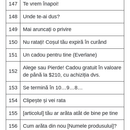
147
Te vrem înapoi!
148
Unde te-ai dus?
149
Mai aruncați o privire
150
Nu ratați! Coșul tău expiră în curând
151
Un cadou pentru tine (Everlane)
Alege sau Pierde! Cadou gratuit în valoare
152
de până la $210, cu achiziția dvs.
153
Se termină în 10…9…8…
154
Clipește și vei rata
155
[articolul] tău ar arăta atât de bine pe tine
156
Cum arăta din nou [Numele produsului]?