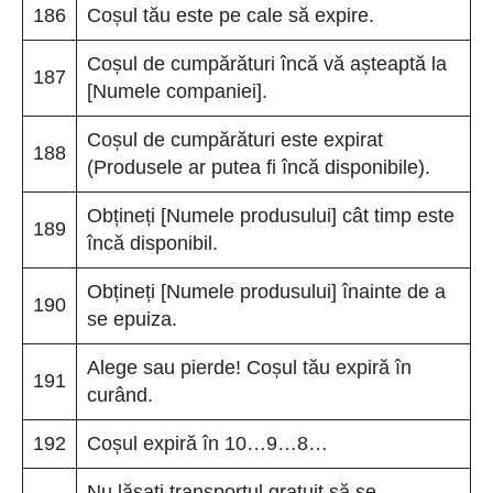
186
Coșul tău este pe cale să expire.
Coșul de cumpărături încă vă așteaptă la
187
[Numele companiei].
Coșul de cumpărături este expirat
188
(Produsele ar putea fi încă disponibile).
Obțineți [Numele produsului] cât timp este
189
încă disponibil.
Obțineți [Numele produsului] înainte de a
190
se epuiza.
Alege sau pierde! Coșul tău expiră în
191
curând.
192
Coșul expiră în 10…9…8…
Nu lăsați transportul gratuit să se