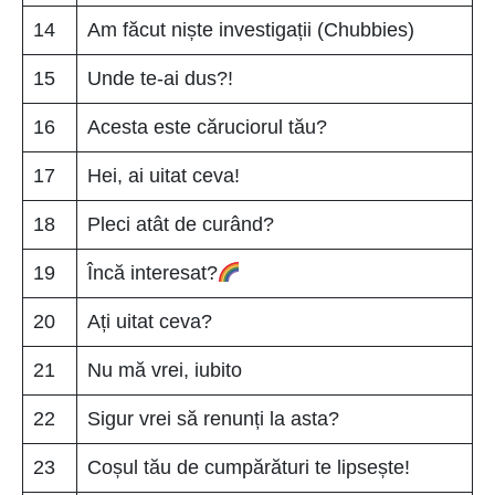
14
Am făcut niște investigații (Chubbies)
15
Unde te-ai dus?!
16
Acesta este căruciorul tău?
17
Hei, ai uitat ceva!
18
Pleci atât de curând?
19
Încă interesat?
20
Ați uitat ceva?
21
Nu mă vrei, iubito
22
Sigur vrei să renunți la asta?
23
Coșul tău de cumpărături te lipsește!