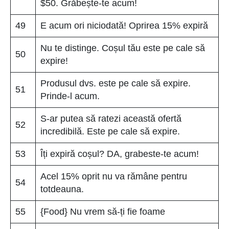
$50. Grăbește-te acum!
49
E acum ori niciodată! Oprirea 15% expiră
Nu te distinge. Coșul tău este pe cale să
50
expire!
Produsul dvs. este pe cale să expire.
51
Prinde-l acum.
S-ar putea să ratezi această ofertă
52
incredibilă. Este pe cale să expire.
53
Îți expiră coșul? DA, grabeste-te acum!
Acel 15% oprit nu va rămâne pentru
54
totdeauna.
55
{Food} Nu vrem să-ți fie foame