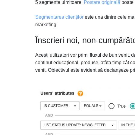
5 segmente uimitoare.
Postare originală
poate f
Segmentarea clienților
este una dintre cele mai 
marketing.
Înscrieri noi, non-cumpărăto
Acești utilizatori vor primi fluxul de bun venit
conținut educațional, produse, atâta timp cât c
venit. Obiectivul este evident să declanșeze 