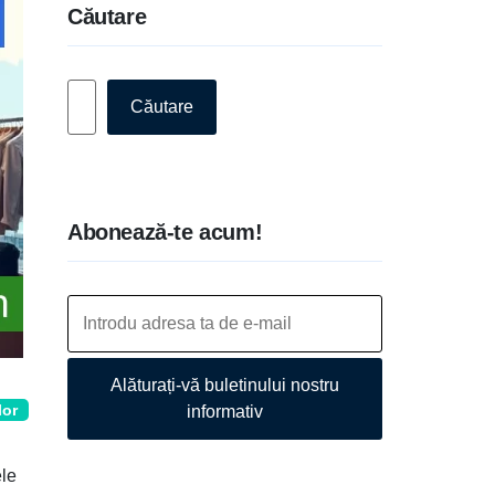
Căutare
Caută
Căutare
Abonează-te acum!
Alăturați-vă buletinului nostru
lor
informativ
ele