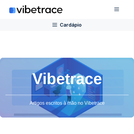
Ir
Cardá
para
o
Cardápio
conteúdo
Vibetrace
Artigos escritos à mão no Vibetrace