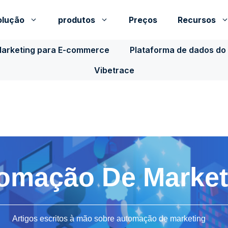
olução
produtos
Preços
Recursos
Marketing para E-commerce
Plataforma de dados do 
Vibetrace
omação De Market
Artigos escritos à mão sobre automação de marketing