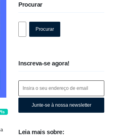
Procurar
Pesquisar
Procurar
Inscreva-se agora!
Junte-se à nossa newsletter
PIs
 a
Leia mais sobre: