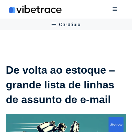
Ir
Cardá
para
o
Cardápio
conteúdo
De volta ao estoque –
grande lista de linhas
de assunto de e-mail