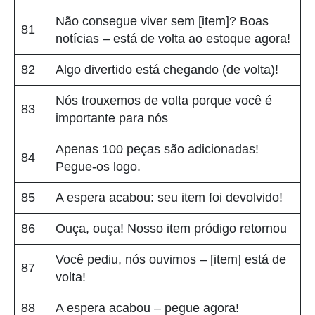
Não consegue viver sem [item]? Boas
81
notícias – está de volta ao estoque agora!
82
Algo divertido está chegando (de volta)!
Nós trouxemos de volta porque você é
83
importante para nós
Apenas 100 peças são adicionadas!
84
Pegue-os logo.
85
A espera acabou: seu item foi devolvido!
86
Ouça, ouça! Nosso item pródigo retornou
Você pediu, nós ouvimos – [item] está de
87
volta!
88
A espera acabou – pegue agora!