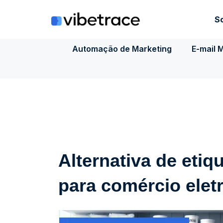
Ir
para
S
o
conteúdo
Automação de Marketing
E-mail 
Alternativa de etiq
para comércio elet