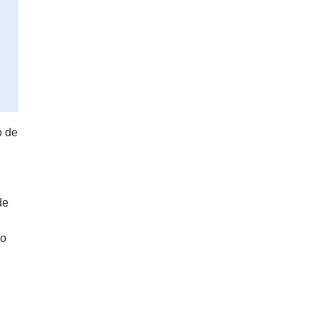
o de
de
 o