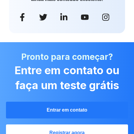
Pronto para começar?
Entre em contato ou
faça um teste grátis
Entrar em contato
Registrar agora