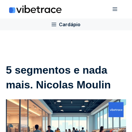
Ir
Cardá
para
o
Cardápio
conteúdo
5 segmentos e nada
mais. Nicolas Moulin