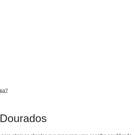
gia?
 Dourados