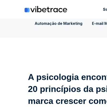
Ir
para
S
o
conteúdo
Automação de Marketing
E-mail 
A psicologia encon
20 princípios da ps
marca crescer com