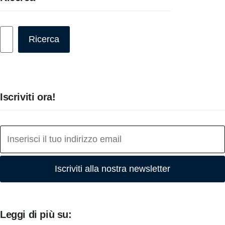
Cerca
Ricerca
Iscriviti ora!
Iscriviti alla nostra newsletter
Leggi di più su: