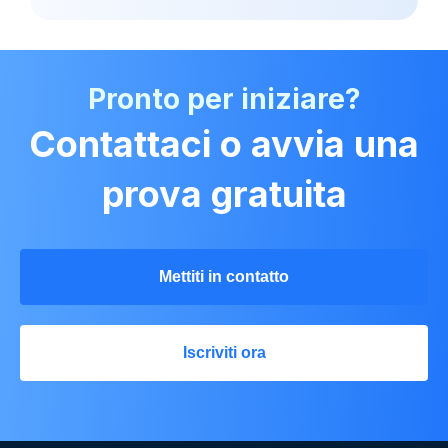
Pronto per iniziare?
Contattaci o avvia una
prova gratuita
Mettiti in contatto
Iscriviti ora