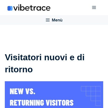
Salta
Menù
al
contenuto
Menù
Visitatori nuovi e di
ritorno