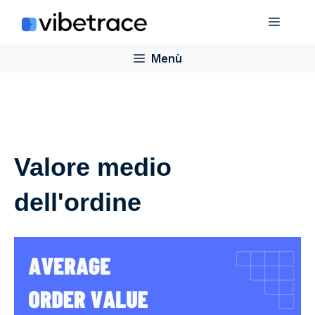
Salta
Menù
al
contenuto
Menù
Valore medio
dell'ordine