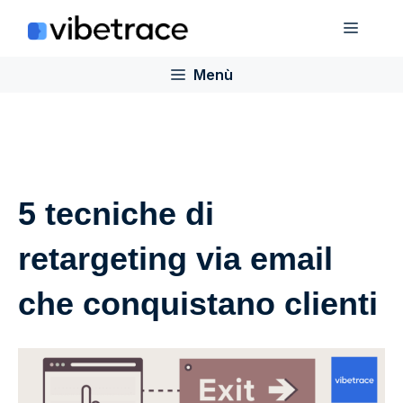
Salta
Menù
al
contenuto
Menù
5 tecniche di
retargeting via email
che conquistano clienti