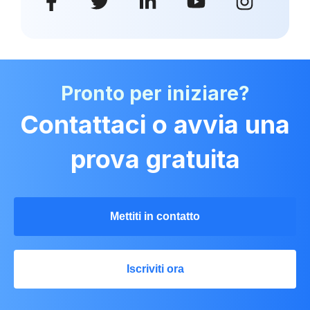
Pronto per iniziare?
Contattaci o avvia una
prova gratuita
Mettiti in contatto
Iscriviti ora