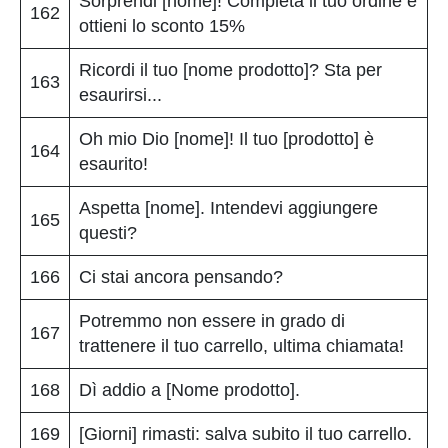
Sorprendi [nome]! Completa il tuo ordine e
162
ottieni lo sconto 15%
Ricordi il tuo [nome prodotto]? Sta per
163
esaurirsi...
Oh mio Dio [nome]! Il tuo [prodotto] è
164
esaurito!
Aspetta [nome]. Intendevi aggiungere
165
questi?
166
Ci stai ancora pensando?
Potremmo non essere in grado di
167
trattenere il tuo carrello, ultima chiamata!
168
Dì addio a [Nome prodotto].
169
[Giorni] rimasti: salva subito il tuo carrello.