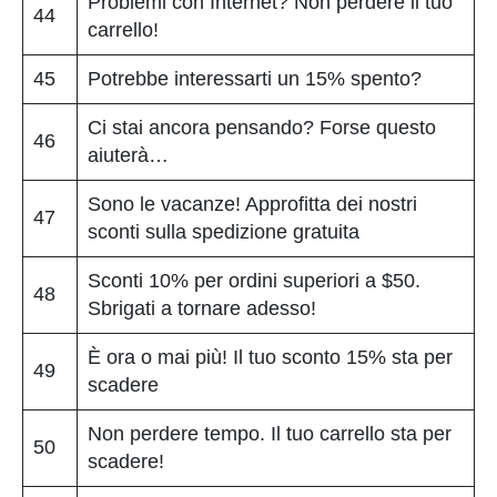
Problemi con Internet? Non perdere il tuo
44
carrello!
45
Potrebbe interessarti un 15% spento?
Ci stai ancora pensando? Forse questo
46
aiuterà…
Sono le vacanze! Approfitta dei nostri
47
sconti sulla spedizione gratuita
Sconti 10% per ordini superiori a $50.
48
Sbrigati a tornare adesso!
È ora o mai più! Il tuo sconto 15% sta per
49
scadere
Non perdere tempo. Il tuo carrello sta per
50
scadere!