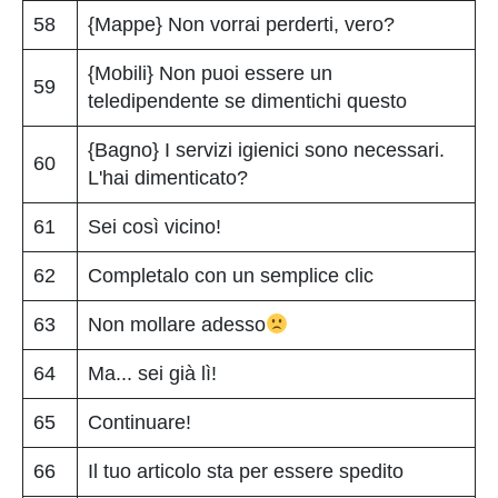
58
{Mappe} Non vorrai perderti, vero?
{Mobili} Non puoi essere un
59
teledipendente se dimentichi questo
{Bagno} I servizi igienici sono necessari.
60
L'hai dimenticato?
61
Sei così vicino!
62
Completalo con un semplice clic
63
Non mollare adesso
64
Ma... sei già lì!
65
Continuare!
66
Il tuo articolo sta per essere spedito