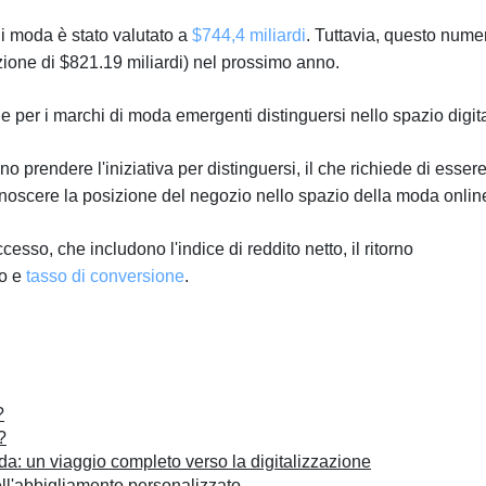
i moda è stato valutato a
$744,4 miliardi
. Tuttavia, questo nume
one di $821.19 miliardi) nel prossimo anno.
le per i marchi di moda emergenti distinguersi nello spazio digit
prendere l'iniziativa per distinguersi, il che richiede di esser
onoscere la posizione del negozio nello spazio della moda onlin
esso, che includono l'indice di reddito netto, il ritorno
zo e
tasso di conversione
.
?
?
a: un viaggio completo verso la digitalizzazione
ell'abbigliamento personalizzato