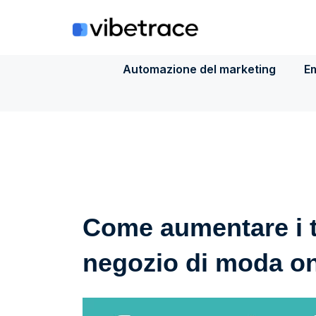
Salta
al
contenuto
Automazione del marketing
Em
Come aumentare i t
negozio di moda on