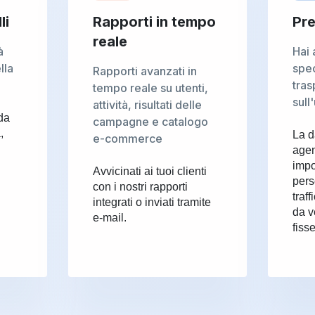
li
Rapporti in tempo
Pre
reale
à
Hai
lla
spe
Rapporti avanzati in
tras
tempo reale su utenti,
sull'
attività, risultati delle
da
campagne e catalogo
,
La d
e-commerce
agen
impo
Avvicinati ai tuoi clienti
pers
con i nostri rapporti
traf
integrati o inviati tramite
da v
e-mail.
fisse