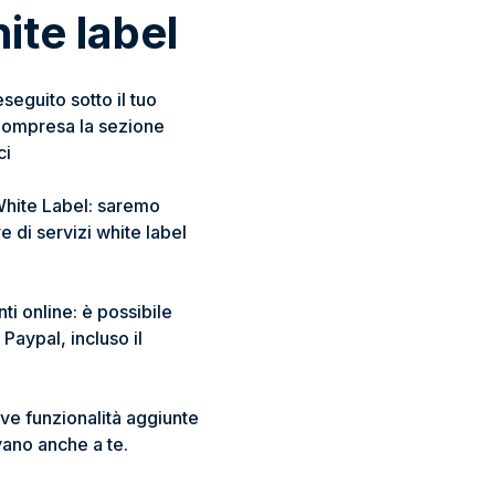
te label
eseguito sotto il tuo
ompresa la sezione
ci
White Label: saremo
e di servizi white label
i online: è possibile
Paypal, incluso il
ve funzionalità aggiunte
vano anche a te.