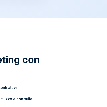
eting con
nti attivi
utilizzo e non sulla
o