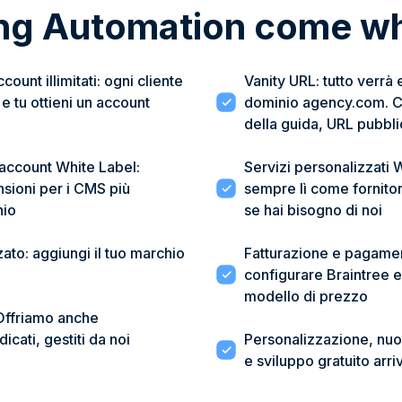
ng Automation come whi
ount illimitati: ogni cliente
Vanity URL: tutto verrà 
 e tu ottieni un account
dominio agency.com. C
della guida, URL pubbli
account White Label:
Servizi personalizzati 
nsioni per i CMS più
sempre lì come fornitor
hio
se hai bisogno di noi
ato: aggiungi il tuo marchio
Fatturazione e pagament
configurare Braintree e 
modello di prezzo
 Offriamo anche
cati, gestiti da noi
Personalizzazione, nuo
e sviluppo gratuito arri