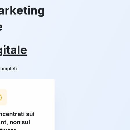
arketing
e
gitale
completi
centrati sui
ent, non sul