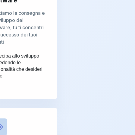
ftware
tiamo la consegna e
viluppo del
ware, tu ti concentri
successo dei tuoi
nti
ecipa allo sviluppo
iedendo le
ionalità che desideri
e.