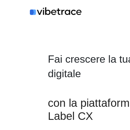
Salta
al
contenuto
Fai crescere la t
digitale
con la piattafor
Label CX