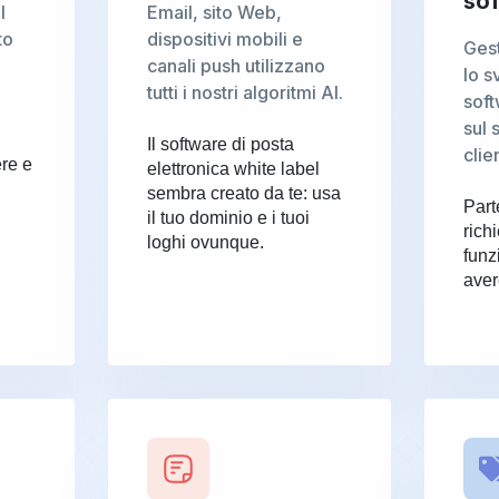
so
l
Email, sito Web,
to
dispositivi mobili e
Ges
canali push utilizzano
lo s
tutti i nostri algoritmi AI.
soft
sul 
Il software di posta
clie
ere e
elettronica white label
sembra creato da te: usa
Part
il tuo dominio e i tuoi
rich
loghi ovunque.
funz
aver