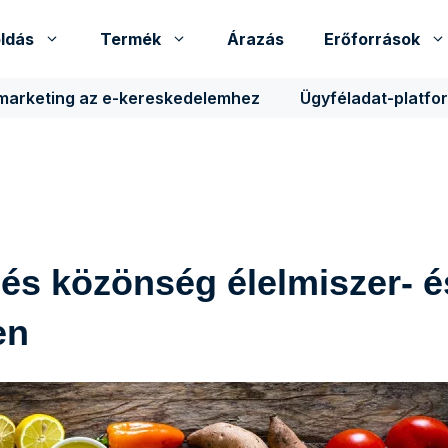
ldás
Termék
Árazás
Erőforrások
 marketing az e-kereskedelemhez
Ügyféladat-platfo
és közönség élelmiszer- é
en