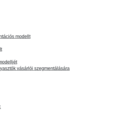
tációs modellt
t
modelljét
ogyasztók vásárlói szegmentálására
: