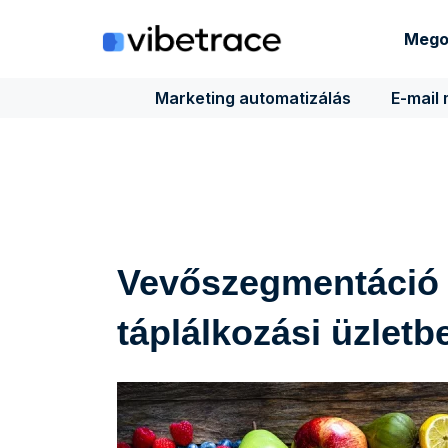
Ugrás
a
Mego
tartalomra
Marketing automatizálás
E-mail
Vevőszegmentáció 
táplálkozási üzletb