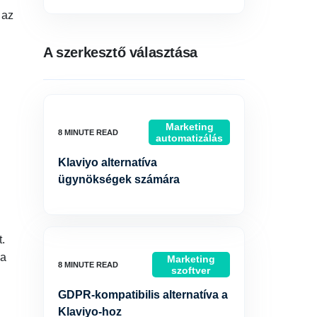
 az
A szerkesztő választása
Marketing
automatizálás
Klaviyo alternatíva
ügynökségek számára
.
 a
Marketing
szoftver
GDPR-kompatibilis alternatíva a
Klaviyo-hoz