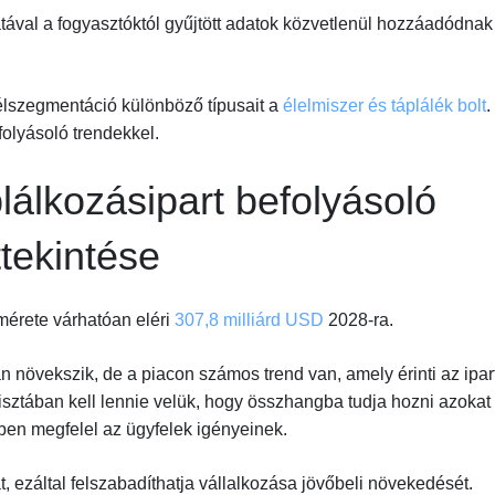
ával a fogyasztóktól gyűjtött adatok közvetlenül hozzáadódnak
élszegmentáció különböző típusait a
élelmiszer és táplálék bolt
.
olyásoló trendekkel.
plálkozásipart befolyásoló
ttekintése
mérete várhatóan eléri
307,8 milliárd USD
2028-ra.
n növekszik, de a piacon számos trend van, amely érinti az ipart
isztában kell lennie velük, hogy összhangba tudja hozni azokat
zben megfelel az ügyfelek igényeinek.
át, ezáltal felszabadíthatja vállalkozása jövőbeli növekedését.