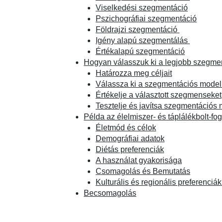
Viselkedési szegmentáció
Pszichográfiai szegmentáció
Földrajzi szegmentáció
Igény alapú szegmentálás
Értékalapú szegmentáció
Hogyan válasszuk ki a legjobb szegmen
Határozza meg céljait
Válassza ki a szegmentációs modell
Értékelje a választott szegmenseket
Tesztelje és javítsa szegmentációs 
Példa az élelmiszer- és táplálékbolt-f
Életmód és célok
Demográfiai adatok
Diétás preferenciák
A használat gyakorisága
Csomagolás és Bemutatás
Kulturális és regionális preferenciák
Becsomagolás