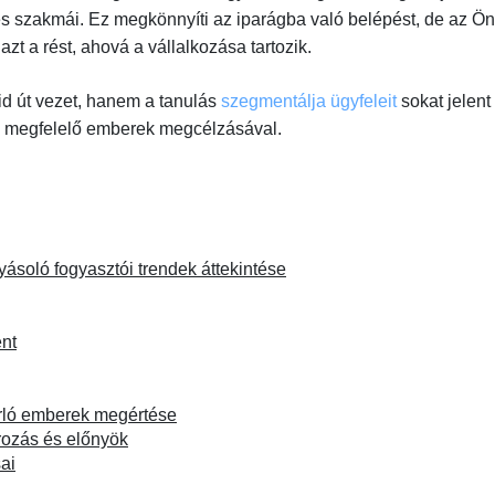
és szakmái. Ez megkönnyíti az iparágba való belépést, de az Ön
 azt a rést, ahová a vállalkozása tartozik.
vid út vezet, hanem a tanulás
szegmentálja ügyfeleit
sokat jelent
 a megfelelő emberek megcélzásával.
lyásoló fogyasztói trendek áttekintése
nt
árló emberek megértése
ozás és előnyök
ai