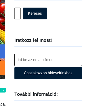
Keresés
Keresés
Iratkozz fel most!
Csatlakozzon hírlevelünkhöz
nfo
További információ:
ága,