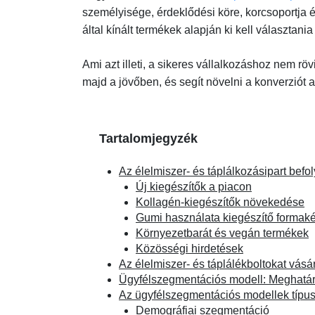
személyisége, érdeklődési köre, korcsoportja 
által kínált termékek alapján ki kell választania
Ami azt illeti, a sikeres vállalkozáshoz nem rö
majd a jövőben, és segít növelni a konverziót
Tartalomjegyzék
Az élelmiszer- és táplálkozásipart befo
Új kiegészítők a piacon
Kollagén-kiegészítők növekedése
Gumi használata kiegészítő formaké
Környezetbarát és vegán termékek
Közösségi hirdetések
Az élelmiszer- és táplálékboltokat vás
Ügyfélszegmentációs modell: Meghatár
Az ügyfélszegmentációs modellek típus
Demográfiai szegmentáció