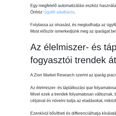
Egy megfelelő automatizálási eszköz használat
Önhöz
Ügyfél adatbázis
.
Folytassa az olvasást, és megtudhatja az ügyf
Most először ismerkedjünk meg az iparágat bef
Az élelmiszer- és tá
fogyasztói trendek á
A Zion Market Research szerint az iparág piac
Az élelmiszer- és táplálkozási ipar folyamatosa
Mivel ezek a trendek folyamatosan változnak, t
céljaival és növelni tudja az eladásokat, mikö
Ezenkívül bővítheti és differenciálhatja kínálat