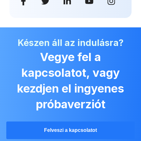
Készen áll az indulásra?
Vegye fel a
kapcsolatot, vagy
kezdjen el ingyenes
próbaverziót
Felveszi a kapcsolatot