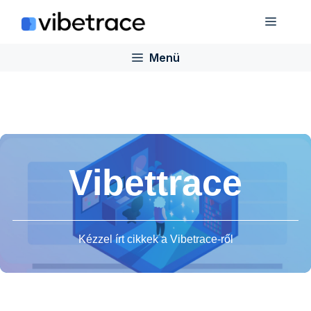
Ugrás
Menü
a
tartalomra
Menü
Vibettrace
Kézzel írt cikkek a Vibetrace-ről