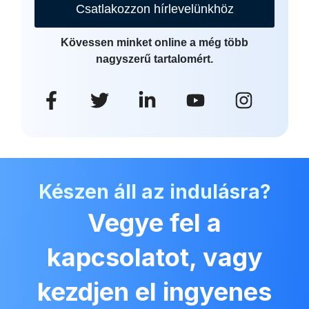
Csatlakozzon hírlevelünkhöz
Kövessen minket online a még több
nagyszerű tartalomért.
Készen áll az indulásra?
Vegye fel a
kapcsolatot, vagy
kezdjen el ingyenes