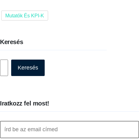
Mutatók És KPI-K
Keresés
Keresés
Keresés
Iratkozz fel most!