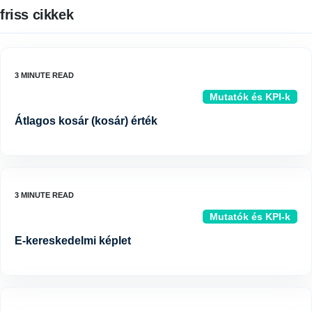
friss cikkek
Mutatók és KPI-k
Átlagos kosár (kosár) érték
Mutatók és KPI-k
E-kereskedelmi képlet