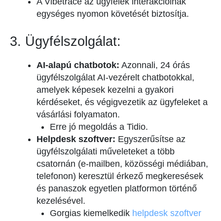
A Vibetrace az ügyfelek interakcióinak
egységes nyomon követését biztosítja.
3. Ügyfélszolgálat:
AI-alapú chatbotok:
Azonnali, 24 órás
ügyfélszolgálat AI-vezérelt chatbotokkal,
amelyek képesek kezelni a gyakori
kérdéseket, és végigvezetik az ügyfeleket a
vásárlási folyamaton.
Erre jó megoldás a Tidio.
Helpdesk szoftver:
Egyszerűsítse az
ügyfélszolgálati műveleteket a több
csatornán (e-mailben, közösségi médiában,
telefonon) keresztül érkező megkeresések
és panaszok egyetlen platformon történő
kezelésével.
Gorgias kiemelkedik
helpdesk szoftver