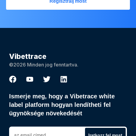
Regisztrálj most
Vibettrace
©2026 Minden jog fenntartva.
Ismerje meg, hogy a Vibetrace white
label platform hogyan lendítheti fel
ügynöksége növekedését
Iratkozz fel most