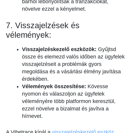
bárhol lebonyolítsák a tranzakciókat,
növelve ezzel a kényelmet.
7. Visszajelzések és
vélemények:
Visszajelzéskezelő eszközök:
Gyűjtsd
össze és elemezd valós időben az ügyfelek
visszajelzéseit a problémák gyors
megoldása és a vásárlási élmény javítása
érdekében.
Vélemények összesítése:
Kövesse
nyomon és válaszoljon az ügyfelek
véleményére több platformon keresztül,
ezzel növelve a bizalmat és javítva a
hírnevet.
A Vibetrace kínál a
visszajelzéskezelő eszköz