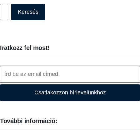
Keresés
Keresés
Iratkozz fel most!
Csatlakozzon hírlevelünkhöz
További információ: