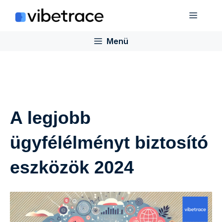
Ugrás
Menü
a
tartalomra
Menü
A legjobb
ügyfélélményt biztosító
eszközök 2024