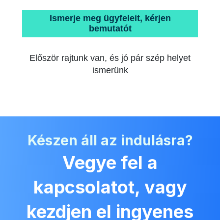
Ismerje meg ügyfeleit, kérjen
bemutatót
Először rajtunk van, és jó pár szép helyet
ismerünk
Készen áll az indulásra?
Vegye fel a
kapcsolatot, vagy
kezdjen el ingyenes