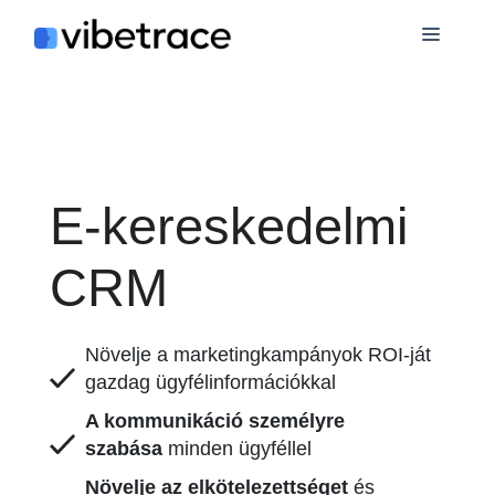
Ugrás
Menü
a
tartalomra
E-kereskedelmi
CRM
Növelje a marketingkampányok ROI-ját
gazdag ügyfélinformációkkal
A kommunikáció személyre
szabása
minden ügyféllel
Növelje az elkötelezettséget
és