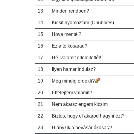
13
Minden rendben?
14
Kicsit nyomoztam (Chubbies)
15
Hova mentél?!
16
Ez a te kosarad?
17
Hé, valamit elfelejtettél!
18
Ilyen hamar indulsz?
19
Még mindig érdekli?
20
Elfelejteni valamit?
21
Nem akarsz engem kicsim
22
Biztos, hogy el akarod hagyni ezt?
23
Hiányzik a bevásárlókosara!