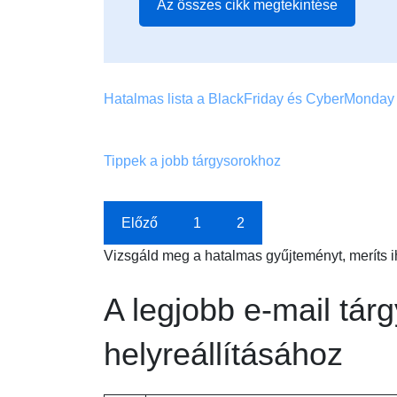
Az összes cikk megtekintése
Hatalmas lista a BlackFriday és CyberMonday e
Tippek a jobb tárgysorokhoz
Előző
1
2
Vizsgáld meg a hatalmas gyűjteményt, meríts ihl
A legjobb e-mail tár
helyreállításához