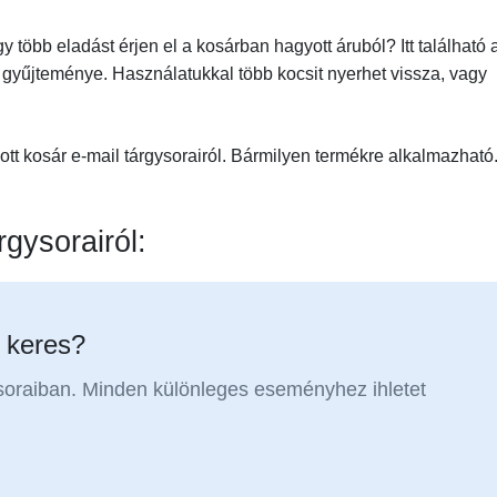
 több eladást érjen el a kosárban hagyott áruból? Itt található 
k gyűjteménye. Használatukkal több kocsit nyerhet vissza, vagy
ott kosár e-mail tárgysorairól. Bármilyen termékre alkalmazható
rgysorairól:
t keres?
soraiban. Minden különleges eseményhez ihletet