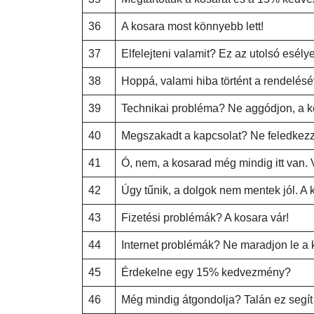
36
A kosara most könnyebb lett!
37
Elfelejteni valamit? Ez az utolsó esélye
38
Hoppá, valami hiba történt a rendelés
39
Technikai probléma? Ne aggódjon, a ko
40
Megszakadt a kapcsolat? Ne feledkez
41
Ó, nem, a kosarad még mindig itt van. 
42
Úgy tűnik, a dolgok nem mentek jól. A 
43
Fizetési problémák? A kosara vár!
44
Internet problémák? Ne maradjon le a 
45
Érdekelne egy 15% kedvezmény?
46
Még mindig átgondolja? Talán ez segí