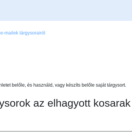
-mailek tárgysorairól
etet belőle, és használd, vagy készíts belőle saját tárgysort.
gysorok az elhagyott kosarak