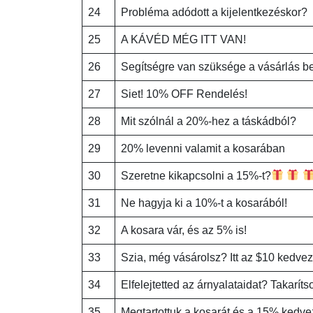
24
Probléma adódott a kijelentkezéskor?
25
A KÁVÉD MÉG ITT VAN!
26
Segítségre van szüksége a vásárlás b
27
Siet! 10% OFF Rendelés!
28
Mit szólnál a 20%-hez a táskádból?
29
20% levenni valamit a kosarában
30
Szeretne kikapcsolni a 15%-t?
31
Ne hagyja ki a 10%-t a kosarából!
32
A kosara vár, és az 5% is!
33
Szia, még vásárolsz? Itt az $10 kedve
34
Elfelejtetted az árnyalataidat? Takarí
35
Megtartottuk a kosarát és a 15% kedv