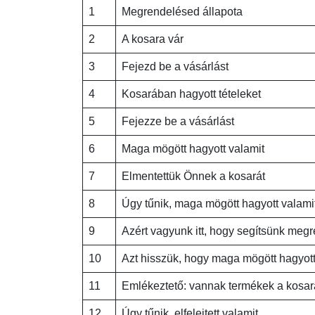
1
Megrendelésed állapota
2
A kosara vár
3
Fejezd be a vásárlást
4
Kosarában hagyott tételeket
5
Fejezze be a vásárlást
6
Maga mögött hagyott valamit
7
Elmentettük Önnek a kosarát
8
Úgy tűnik, maga mögött hagyott valami
9
Azért vagyunk itt, hogy segítsünk megr
10
Azt hisszük, hogy maga mögött hagyott
11
Emlékeztető: vannak termékek a kosa
12
Úgy tűnik, elfelejtett valamit…