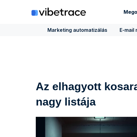
Ugrás
a
Mego
tartalomra
Marketing automatizálás
E-mail
Az elhagyott kosar
nagy listája