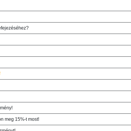
efejezéséhez?
zmény!
tson meg 15%-t most!
ezményt!