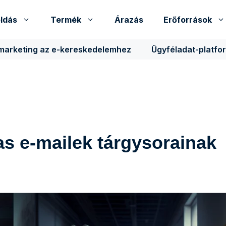
ldás
Termék
Árazás
Erőforrások
 marketing az e-kereskedelemhez
Ügyféladat-platfo
as e-mailek tárgysorainak