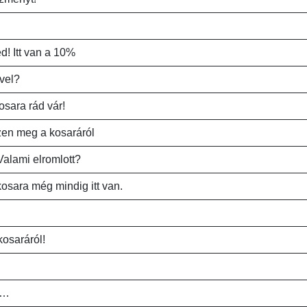
d! Itt van a 10%
ével?
sara rád vár!
zen meg a kosaráról
Valami elromlott?
kosara még mindig itt van.
kosaráról!
t…