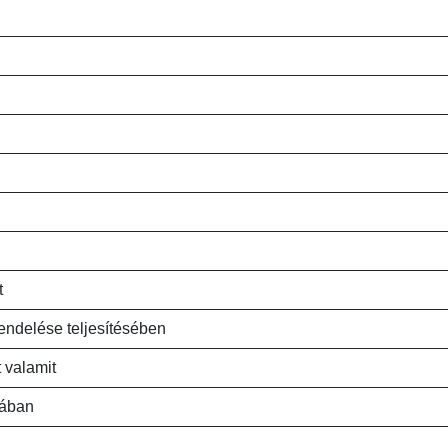
t
endelése teljesítésében
 valamit
rában