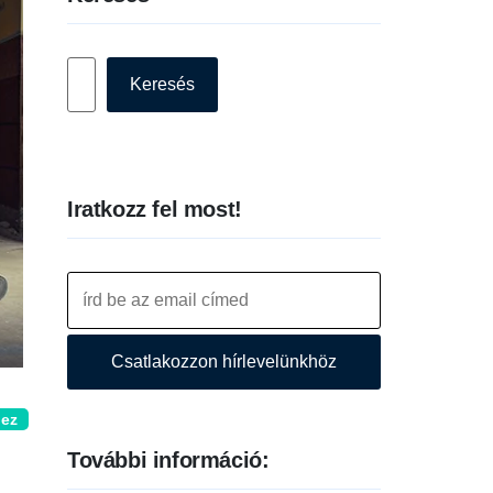
Keresés
Keresés
Iratkozz fel most!
Csatlakozzon hírlevelünkhöz
hez
További információ: