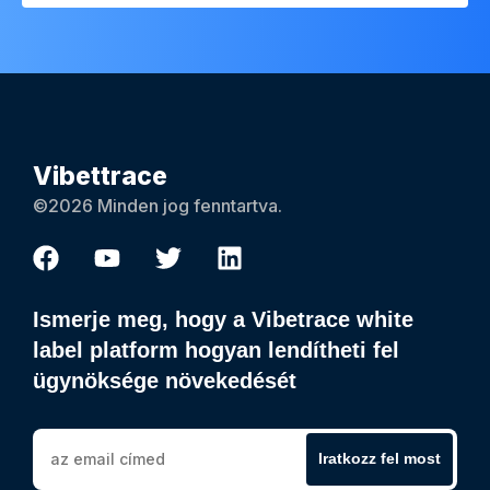
Vibettrace
©2026 Minden jog fenntartva.
Ismerje meg, hogy a Vibetrace white
label platform hogyan lendítheti fel
ügynöksége növekedését
Iratkozz fel most