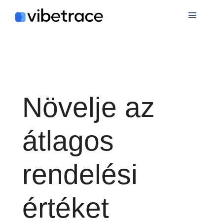
Ugrás
Menü
a
tartalomra
Növelje az
átlagos
rendelési
értéket