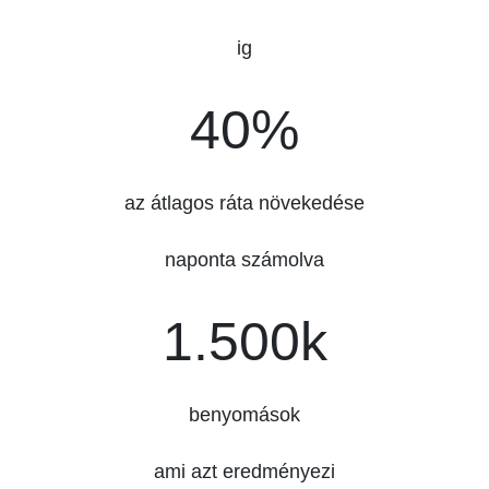
ig
40%
40%
az átlagos ráta növekedése
naponta számolva
1500k
1.500k
benyomások
ami azt eredményezi