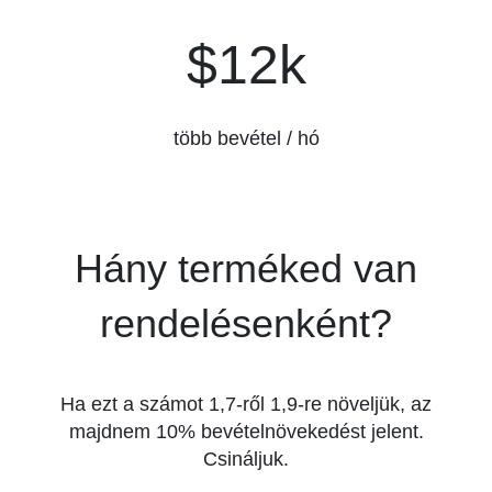
$12k
$12k
több bevétel / hó
Hány terméked van
rendelésenként?
Ha ezt a számot 1,7-ről 1,9-re növeljük, az
majdnem 10% bevételnövekedést jelent.
Csináljuk.