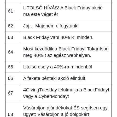
UTOLSÓ HÍVÁS! A Black Friday akció
61
ma este véget ér
62
Jaj… Majdnem elfogytunk!
63
Black Friday van! 40% Ki minden.
Most kezdődik a Black Friday! Takarítson
64
meg 40%-t az egész webhelyen.
65
Utolsó esély a 40%-ra mindenből
66
A fekete pénteki akció elindult
#GivingTuesday felülmúlja a BlackFridayt
67
vagy a CyberMondayt
Vásároljon ajándékokat ÉS segítsen egy
68
ügyet: Vásároljon a jó dolgokért