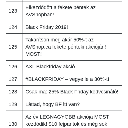
Elkezdődött a fekete péntek az
123
AVShopban!
124
Black Friday 2019!
Takarítson meg akár 50%-t az
125
AVShop.ca fekete pénteki akcióján!
MOST!
126
AXL Blackfriday akció
127
#BLACKFRIDAY – vegye le a 30%-t!
128
Csak ma: 25% Black Friday kedvcsináló!
129
Láttad, hogy BF itt van?
Az év LEGNAGYOBB akciója MOST
130
kezdődik! $10 fejpántok és még sok