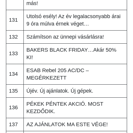
más!
Utolsó esély! Az év legalacsonyabb árai
131
9 óra múlva érnek véget…
132
Számítson az ünnepi vásárlásra!
BAKERS BLACK FRIDAY…Akár 50%
133
KI!
ESAB Rebel 205 AC/DC –
134
MEGÉRKEZETT
135
Újév. Új ajánlatok. Új gépek.
PÉKEK PÉNTEK AKCIÓ. MOST
136
KEZDŐDIK.
137
AZ AJÁNLATOK MA ESTE VÉGE!