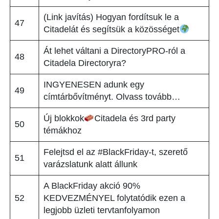
(Link javítás) Hogyan fordítsuk le a
47
Citadelát és segítsük a közösséget
Át lehet váltani a DirectoryPRO-ról a
48
Citadela Directoryra?
INGYENESEN adunk egy
49
címtárbővítményt. Olvass tovább…
Új blokkok
Citadela és 3rd party
50
témákhoz
Felejtsd el az #BlackFriday-t, szerető
51
varázslatunk alatt állunk
A BlackFriday akció 90%
52
KEDVEZMÉNYEL folytatódik ezen a
legjobb üzleti tervtanfolyamon