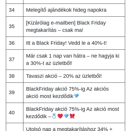
34
Melegítő ajándékok hideg napokra
[Kizárólag e-mailben] Black Friday
35
megtakarítás – csak ma!
36
Itt a Black Friday! Vedd le a 40%-t!
Már csak 1 nap van hátra – ne hagyja ki
37
a 30%-t az üzletből!
38
Tavaszi akció – 20% az üzletből!
BlackFriday akció 75%-ig Az akciós
39
akció most kezdődik
BlackFriday akció 75%-ig Az akció most
40
kezdődik –
Utolsó nap a megtakarításhoz 34% +