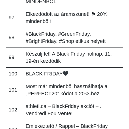
MINDENBŐL
Elkezdődött az áramszünet! ⚑ 20%
97
mindenből!
#BlackFriday, #GreenFriday,
98
#BrightFriday, #Shop etikus helyett
Készülj fel! A Black Friday holnap, 11.
99
19-én kezdődik
100
BLACK FRIDAY
Most már mindenből használhatja a
101
„PERFECT20” kódot a 20%-hez
athleti.ca – BlackFriday akció! – .
102
Vendredi Fou Vente!
Emlékeztető / Rappel – BlackFriday