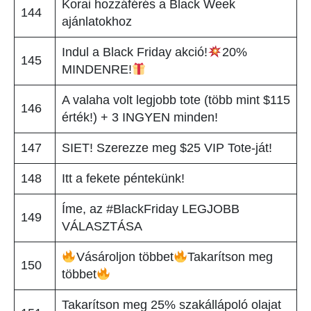
Korai hozzáférés a Black Week
144
ajánlatokhoz
Indul a Black Friday akció!
20%
145
MINDENRE!
A valaha volt legjobb tote (több mint $115
146
érték!) + 3 INGYEN minden!
147
SIET! Szerezze meg $25 VIP Tote-ját!
148
Itt a fekete péntekünk!
Íme, az #BlackFriday LEGJOBB
149
VÁLASZTÁSA
Vásároljon többet
Takarítson meg
150
többet
Takarítson meg 25% szakállápoló olajat