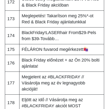
172
& Black Friday akcióban
Meglepetés! Takarítson meg 25%*-ot
173
Red & Black Friday ajánlatunkkal
BlackFriday!LASERhair From$29-Pels
174
from $39-Tovább…
175
FÉLÁRON fuvarod megérkezett
Black Friday előnézet + az Ön 20% bolti
176
ajánlata!
Megjelent az #BLACKFRIDAY //
177
Vásárolja meg az év legnagyobb
akcióját!
Eljött az idő // Vásárolja meg az
178
#BLACKFRIDAY akciót MOST