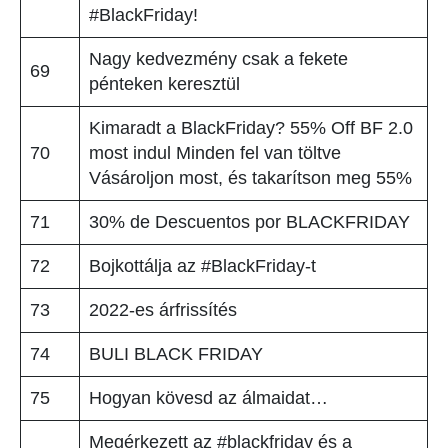
#BlackFriday!
Nagy kedvezmény csak a fekete
69
pénteken keresztül
Kimaradt a BlackFriday? 55% Off BF 2.0
70
most indul Minden fel van töltve
Vásároljon most, és takarítson meg 55%
71
30% de Descuentos por BLACKFRIDAY
72
Bojkottálja az #BlackFriday-t
73
2022-es árfrissítés
74
BULI BLACK FRIDAY
75
Hogyan kövesd az álmaidat…
Megérkezett az #blackfriday és a