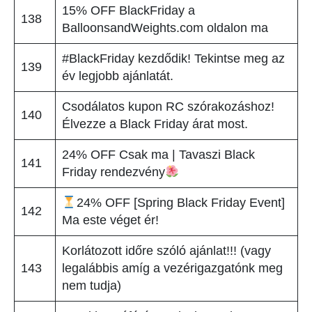
15% OFF BlackFriday a
138
BalloonsandWeights.com oldalon ma
#BlackFriday kezdődik! Tekintse meg az
139
év legjobb ajánlatát.
Csodálatos kupon RC szórakozáshoz!
140
Élvezze a Black Friday árat most.
24% OFF Csak ma | Tavaszi Black
141
Friday rendezvény
24% OFF [Spring Black Friday Event]
142
Ma este véget ér!
Korlátozott időre szóló ajánlat!!! (vagy
143
legalábbis amíg a vezérigazgatónk meg
nem tudja)