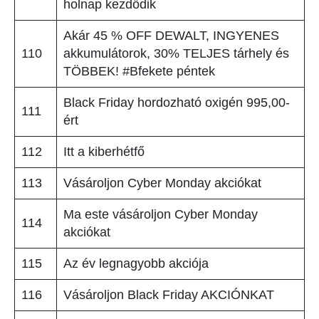
holnap kezdődik
Akár 45 % OFF DEWALT, INGYENES
110
akkumulátorok, 30% TELJES tárhely és
TÖBBEK! #Bfekete péntek
Black Friday hordozható oxigén 995,00-
111
ért
112
Itt a kiberhétfő
113
Vásároljon Cyber Monday akciókat
Ma este vásároljon Cyber Monday
114
akciókat
115
Az év legnagyobb akciója
116
Vásároljon Black Friday AKCIÓNKAT