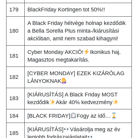
179
BlackFriday Kortingen tot 50%!!
A Black Friday hétvége holnap kezdődik
180
a Bella Sorella Plus minta-/kiárusítási
akcióban, amit nem szabad kihagyni!
Cyber Monday AKCIÓ!
Ikonikus haj.
181
Magasztos megtakarítás.
[CYBER MONDAY] EZEK KIZÁRÓLAG
182
LÁNYOKNAK
[KIÁRUSÍTÁS] A Black Friday MOST
183
kezdődik
Akár 40% kedvezmény
184
[BLACK FRIDAY]
Fogy az idő…
[KIÁRUSÍTÁS]
Vásárolja meg az év
185
legjobb fodrászajánlatait