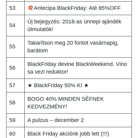
53
Antecipa BlackFriday: Até 85%OFF
Új bejegyzés: 2018-as ünnepi ajándék
54
útmutatók!
Takarítson meg 20 fontot vasárnapig,
55
barátom
BlackFriday devine BlackWeekend. Vino
56
sa vezi reduktor!
57
★ BlackFriday 50% KI ★
BOGO 40% MINDEN SÉFNEK
58
KEDVEZMÉNY!
59
A pulzus – december 2
60
Black Friday akciónk jobb lett (!!!)