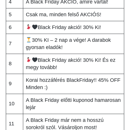
4
A Black Friday AKCIÓ, amire vártál!
5
Csak ma, minden felső AKCIÓS!
6
Black Friday akció! 30% Ki!
30% KI – 2 nap a vége! A darabok
7
gyorsan eladók!
Black Friday akció! 30% Ki! És ez
8
megy tovább!
Korai hozzáférés BlackFriday!! 45% OFF
9
Minden :)
A Black Friday előtti kuponod hamarosan
10
lejár
A Black Friday már nem a hosszú
11
sorokról szól. Vásároljon most!