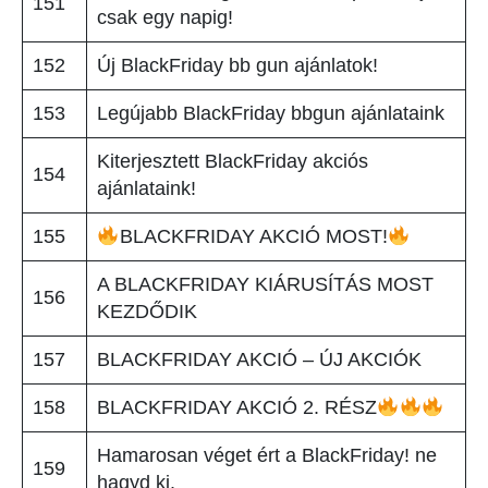
151
csak egy napig!
152
Új BlackFriday bb gun ajánlatok!
153
Legújabb BlackFriday bbgun ajánlataink
Kiterjesztett BlackFriday akciós
154
ajánlataink!
155
BLACKFRIDAY AKCIÓ MOST!
A BLACKFRIDAY KIÁRUSÍTÁS MOST
156
KEZDŐDIK
157
BLACKFRIDAY AKCIÓ – ÚJ AKCIÓK
158
BLACKFRIDAY AKCIÓ 2. RÉSZ
Hamarosan véget ért a BlackFriday! ne
159
hagyd ki.