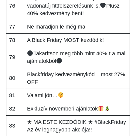
76
vadonatúj fittfelszerelésünk is.
Plusz
40% kedvezmény bent!
77
Ne maradjon le még ma
78
A Black Friday MOST kezdődik!
Takarítson meg több mint 40%-t a mai
79
ajánlatokból
Blackfriday kedvezménykód – most 27%
80
OFF
81
Valami jön…
82
Exkluzív novemberi ajánlatok
★ MA ESTE KEZDŐDIK ★ #BlackFriday
83
Az év legnagyobb akciója!!