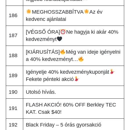
MEGHOSSZABBÍTVA
Az év
186
kedvenc ajánlatai
[VÉGSŐ ÓRA]
Ne hagyja ki akár 40%
187
kedvezményt
[KIÁRUSÍTÁS]
Még van ideje igényelni
188
a 40% kedvezményt…
Igényelje 40% kedvezménykuponját
189
Fekete pénteki akció
190
Utolsó hívás.
FLASH AKCIÓ! 60% OFF Berkley TEC
191
KAT. Csak $40!
192
Black Friday – 5 órás gyorsakció