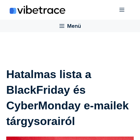
Ugrás
Menü
a
tartalomra
Menü
Hatalmas lista a
BlackFriday és
CyberMonday e-mailek
tárgysorairól