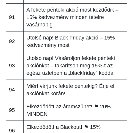
A fekete pénteki akció most kezdődik –
91
15% kedvezmény minden tételre
vasárnapig
Utolsó nap! Black Friday akció – 15%
92
kedvezmény most
Utolsó nap! Vásároljon fekete pénteki
93
akciónkat – takarítson meg 15%-t az
egész üzletben a „blackfriday” kóddal
Miért várjunk fekete péntekig? Érje el
94
akciónkat korán!
Elkezdődött az áramszünet! ⚑ 20%
95
MINDEN
Elkezdődött a Blackout! ⚑ 15%
96