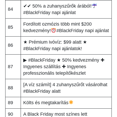
✔✔ 50% a zuhanyszűrők árából!
84
#BlackFriday napi ajánlat
Fordított ozmózis több mint $200
85
kedvezmény!
#BlackFriday napi ajánlat
★ Prémium ivóvíz: $99 alatt ★
86
#BlackFriday napi ajánlatok!
▶ #BlackFriday ★ 50% kedvezmény ✚
87
Ingyenes szállítás ✚ Ingyenes
professzionális telepítőkészlet
[A víz számít] 4 zuhanyszűrőt vásárolhat
88
#BlackFriday alatt
89
Költs és megtakarítás
90
A Black Friday most színes lett