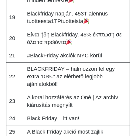
minden termékre
Blackfriday napján. 453T alennus
19
tuotteesta1TPtuotteista
Είναι ήδη Blackfriday. 45% έκπτωση σε
20
όλα τα προϊόντα
21
#BlackFriday akciók NYC körül
BLACKFRIDAY – halmozzon fel egy
22
extra 10%-t az elérhető legjobb
ajánlatokból!
A korai hozzáférés az Öné | Az archív
23
kiárusítás megnyílt
24
Black Friday – itt van!
25
A Black Friday akció most zajlik