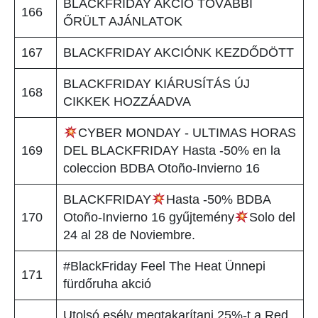
BLACKFRIDAY AKCIÓ TOVÁBBI
166
ŐRÜLT AJÁNLATOK
167
BLACKFRIDAY AKCIÓNK KEZDŐDÖTT
BLACKFRIDAY KIÁRUSÍTÁS ÚJ
168
CIKKEK HOZZÁADVA
CYBER MONDAY - ULTIMAS HORAS
169
DEL BLACKFRIDAY Hasta -50% en la
coleccion BDBA Otoño-Invierno 16
BLACKFRIDAY
Hasta -50% BDBA
170
Otoño-Invierno 16 gyűjtemény
Solo del
24 al 28 de Noviembre.
#BlackFriday Feel The Heat Ünnepi
171
fürdőruha akció
Utolsó esély megtakarítani 25%-t a Red