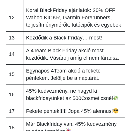
Korai BlackFriday ajánlatok: 20% OFF
12
Wahoo KICKR, Garmin Forerunners,
teljesítménymérők, futócipők és egyebek
13
Kezdődik a Black Friday… most!
A 4Team Black Friday akció most
14
kezdődik. Vásárolj amíg el nem fáradsz.
Egynapos 4Team akció a fekete
15
pénteken. Jelölje be a naptárát.
45% kedvezmény. ne hagyd ki
16
blackfridayünket az 500Cosmeticsnél
17
Fekete péntek!!!!! Jopa 45% alennus!
Már Blackfriday van. 45% kedvezmény
18