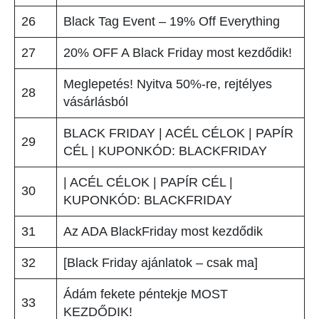
26
Black Tag Event – 19% Off Everything
27
20% OFF A Black Friday most kezdődik!
Meglepetés! Nyitva 50%-re, rejtélyes
28
vásárlásból
BLACK FRIDAY | ACÉL CÉLOK | PAPÍR
29
CÉL | KUPONKÓD: BLACKFRIDAY
| ACÉL CÉLOK | PAPÍR CÉL |
30
KUPONKÓD: BLACKFRIDAY
31
Az ADA BlackFriday most kezdődik
32
[Black Friday ajánlatok – csak ma]
Ádám fekete péntekje MOST
33
KEZDŐDIK!