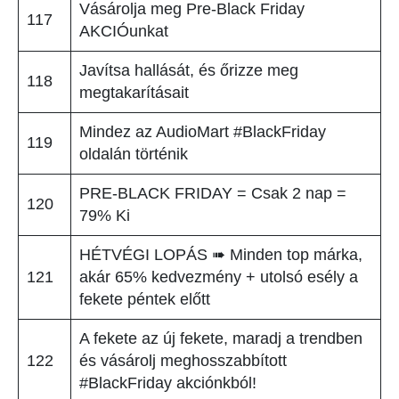
Vásárolja meg Pre-Black Friday
117
AKCIÓunkat
Javítsa hallását, és őrizze meg
118
megtakarításait
Mindez az AudioMart #BlackFriday
119
oldalán történik
PRE-BLACK FRIDAY = Csak 2 nap =
120
79% Ki
HÉTVÉGI LOPÁS ➠ Minden top márka,
121
akár 65% kedvezmény + utolsó esély a
fekete péntek előtt
A fekete az új fekete, maradj a trendben
122
és vásárolj meghosszabbított
#BlackFriday akciónkból!