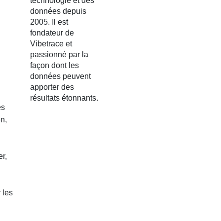
technologie et des
données depuis
2005. Il est
fondateur de
Vibetrace et
passionné par la
façon dont les
données peuvent
apporter des
résultats étonnants.
és
n,
r,
 les