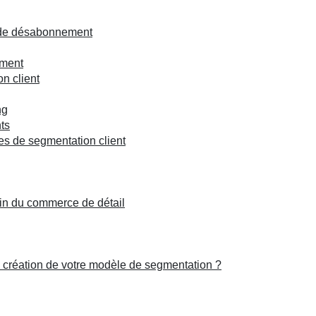
x de désabonnement
ement
n client
ng
nts
es de segmentation client
in du commerce de détail
a création de votre modèle de segmentation ?