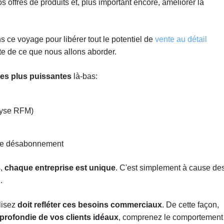
s offres de produits et, plus important encore, améliorer la
s ce voyage pour libérer tout le potentiel de
vente au détail
te de ce que nous allons aborder.
es plus puissantes
là-bas:
lyse RFM)
x de désabonnement
s,
chaque entreprise est unique
. C'est simplement à cause de
.
lisez
doit refléter ces besoins commerciaux
. De cette façon,
rofondie de vos clients idéaux
, comprenez le comportement