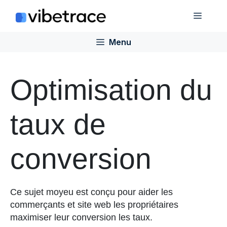
Aller
Menu
au
contenu
Menu
Optimisation du
taux de
conversion
Ce
sujet
moyeu
est
conçu
pour
aider
les
commerçants
et
site web
les propriétaires
maximiser
leur
conversion
les taux
.