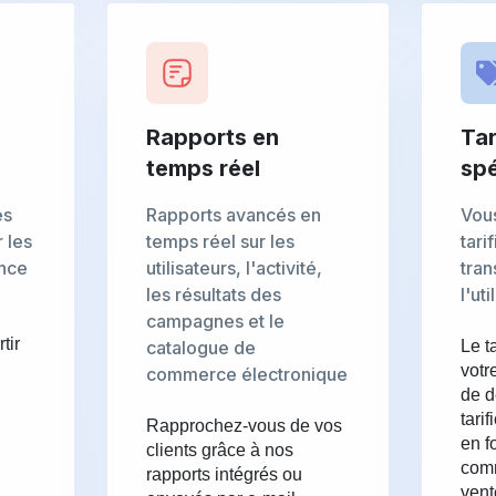
Rapports en
Tar
temps réel
spé
es
Rapports avancés en
Vou
 les
temps réel sur les
tari
ence
utilisateurs, l'activité,
tran
les résultats des
l'uti
campagnes et le
tir
catalogue de
Le t
votr
commerce électronique
de d
tari
Rapprochez-vous de vos
en f
clients grâce à nos
comm
rapports intégrés ou
vent