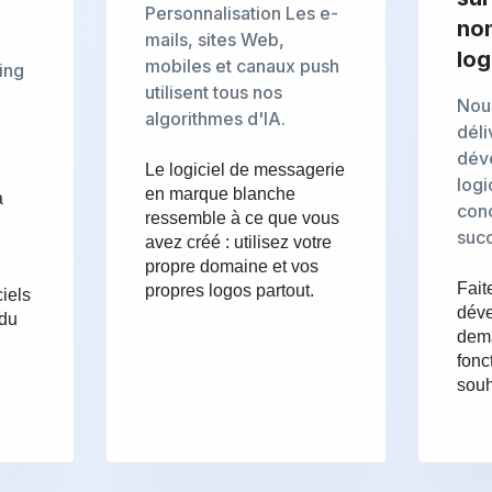
Personnalisation Les e-
non
mails, sites Web,
log
mobiles et canaux push
ing
utilisent tous nos
e
Nou
algorithmes d'IA.
déli
dév
Le logiciel de messagerie
logi
en marque blanche
a
conc
ressemble à ce que vous
succ
avez créé : utilisez votre
propre domaine et vos
Fait
propres logos partout.
iels
dév
 du
dem
fonc
souh