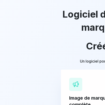
Logiciel 
marq
Cré
Un logiciel po
Image de marq
complète