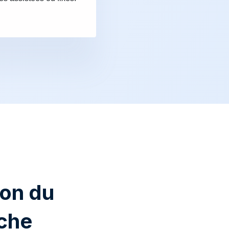
ion du
che