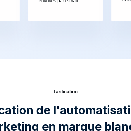
envoyés par e-mail.
Tarification
ication de l'automatisat
rketing en marque blan