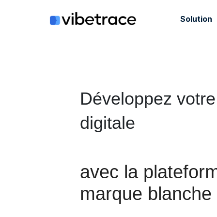
Aller
au
Solution
contenu
Développez votr
digitale
avec la platefo
marque blanche