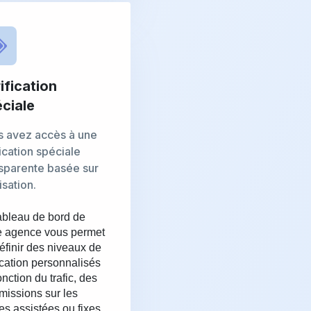
ification
ciale
s avez accès à une
fication spéciale
sparente basée sur
lisation.
ableau de bord de
e agence vous permet
éfinir des niveaux de
fication personnalisés
onction du trafic, des
issions sur les
es assistées ou fixes.