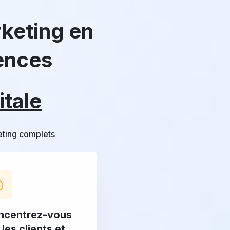
rketing en
ences
itale
keting complets
ncentrez-vous
 les clients et