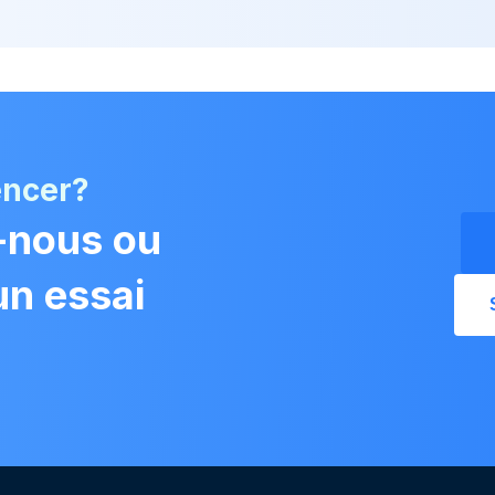
encer?
-nous ou
n essai