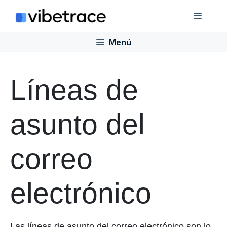
Saltar
Menú
al
contenido
Menú
Líneas de
asunto del
correo
electrónico
Las líneas de asunto del correo electrónico son lo