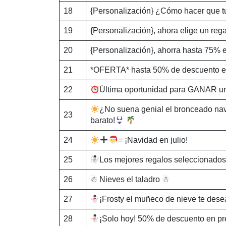
18
{Personalización} ¿Cómo hacer que 
19
{Personalización}, ahora elige un regal
20
{Personalización}, ahorra hasta 75%
21
*OFERTA* hasta 50% de descuento en l
22
Última oportunidad para GANAR un v
¿No suena genial el bronceado na
23
barato!
24
= ¡Navidad en julio!
25
Los mejores regalos seleccionado
26
☃ Nieves el taladro ☃
27
¡Frosty el muñeco de nieve te dese
28
¡Solo hoy! 50% de descuento en pre