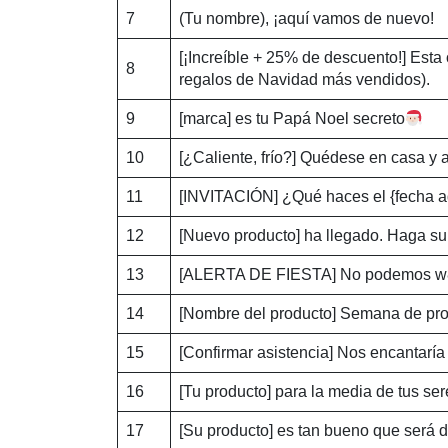
7
(Tu nombre), ¡aquí vamos de nuevo!
[¡Increíble + 25% de descuento!] Esta
8
regalos de Navidad más vendidos).
9
[marca] es tu Papá Noel secreto
10
[¿Caliente, frío?] Quédese en casa y 
11
[INVITACIÓN] ¿Qué haces el {fecha a
12
[Nuevo producto] ha llegado. Haga su
13
[ALERTA DE FIESTA] No podemos w
14
[Nombre del producto] Semana de pr
15
[Confirmar asistencia] Nos encantaría
16
[Tu producto] para la media de tus se
17
[Su producto] es tan bueno que será di