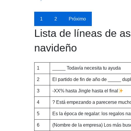
1
2
Próximo
Lista de líneas de a
navideño
1
_____ Todavía necesita tu ayuda
2
El partido de fin de año de _____ dup
3
-XX% hasta Jingle hasta el final
4
? Está empezando a parecerse mucho
5
Es la época de regalar: los regalos na
6
(Nombre de la empresa) Los más bus