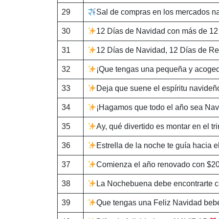
29
Sal de compras en los mercados n
30
12 Días de Navidad con más de 12
31
12 Días de Navidad, 12 Días de R
32
¡Que tengas una pequeña y acoged
33
Deja que suene el espíritu navideño
34
¡Hagamos que todo el año sea Navi
35
Ay, qué divertido es montar en el tr
36
Estrella de la noche te guía hacia e
37
Comienza el año renovado con $2
38
La Nochebuena debe encontrarte c
39
Que tengas una Feliz Navidad beb