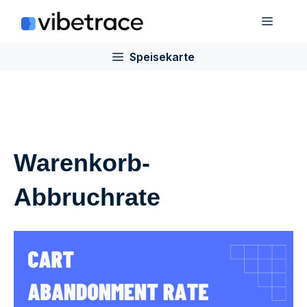
Zum
Speis
Inhalt
springen
Speisekarte
Warenkorb-
Abbruchrate