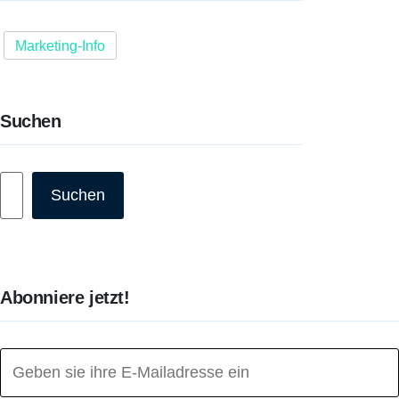
Marketing-Info
Suchen
Suchen
Suchen
Abonniere jetzt!