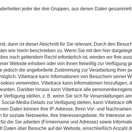
nderheiten jeder der drei Gruppen, aus denen Daten gesamme
d, dann ist dieser Abschnitt für Sie relevant. Durch den Besu
n wie hierin beschrieben zu. Wenn Sie mit den hier dargelegt
dies nach geltendem Recht erforderlich ist, werden wir Ihre au
ser Website erhoben oder von Ihnen freiwillig zur Verfügung ges
e jedoch die angeforderte Zustimmung zur Verarbeitung Ihrer pe
möglich. Vibetrace kann Informationen von Besuchern seiner W
okies verwenden. Vibetrace kann Informationen hinzufügen, die
wurden. Darüber hinaus kann Vibetrace alle personenbezogenen
ur Verfügung stellen, z. B. wenn Sie sich für Veranstaltungen a
Social-Media-Details zur Verfügung stellen, kann Vibetrace öff
en Daten können Ihre IP-Adresse, Ihren Vor- und Nachnamen, I
für soziale Netzwerke, Ihre Interessengebiete, Ihr Interesse 
für die Sie arbeiten (Firmenname und Adresse) sowie Informati
lt Daten über Besuche auf der Website, einschließlich Anzahl