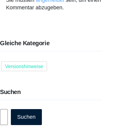
Sie müssen
angemeldet
sein, um einen
Kommentar abzugeben.
Gleiche Kategorie
Versionshinweise
Suchen
Suchen
Suchen