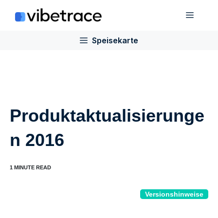
Zum
Speis
Inhalt
springen
Speisekarte
Produktaktualisierunge
n 2016
Versionshinweise